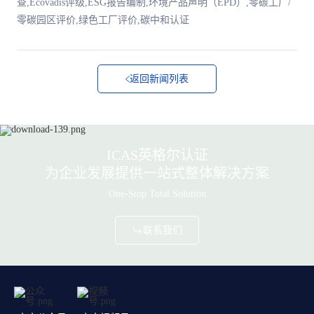
查,Ecovadis评级,ESG报告编制,环境产品声明（EPD）,零碳工厂/
零碳园区评价,绿色工厂评价,碳中和认证
返回新闻列表
ICAS英格尔认证
为企业发展提供一站式整体解决方案
One-Stop Total Solution
联系我们