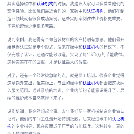
其实选择碳中和
认证机构
的时候，我建议大家可以多看看他们的
案例经验。比如我们最近合作的一家碳中和
认证机构
，他们在制
造业领域就有很多成功案例。这些实际案例往往比价格更重要，
毕竟能帮你少走很多弯路。
说到案例，我记得有个做包装材料的客户特别有意思。他们最开
始觉得认证就是走个形式，后来在碳中和
认证机构
的建议下，不
仅完成了认证，还通过能效改造，实现了每年近5万的节能收益。
这种实实在在的回报，才是认证最大的价值。
对了，还有一个经常被忽略的点，就是员工培训。很多企业觉得
这是额外支出，但实际上，专业的碳中和
认证机构
都会把这块纳
入服务范围。通过系统的培训，企业内部的节能意识提升了，后
续的维护成本自然就降下来了。
说到培训，我突然想起个事。去年我们帮一家机械制造企业做认
证时，他们的车间主任最开始特别抵触。后来经过碳中和
认证机
构
的专业指导，现在反而成了厂里的节能标兵。这种转变，真的
让人特别有成就感。