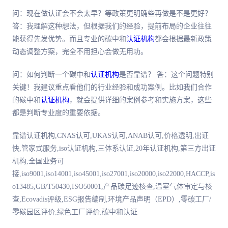
问：现在做认证会不会太早？等政策更明确些再做是不是更好？
答：我理解这种想法，但根据我们的经验，提前布局的企业往往
能获得先发优势。而且专业的碳中和
认证机构
都会根据最新政策
动态调整方案，完全不用担心会做无用功。
问：如何判断一个碳中和
认证机构
是否靠谱？ 答：这个问题特别
关键！我建议重点看他们的行业经验和成功案例。比如我们合作
的碳中和
认证机构
，就会提供详细的案例参考和实施方案，这些
都是判断专业度的重要依据。
靠谱认证机构,CNAS认可,UKAS认可,ANAB认可,价格透明,出证
快,管家式服务,iso认证机构,三体系认证,20年认证机构,第三方出证
机构,全国业务可
接,iso9001,iso14001,iso45001,iso27001,iso20000,iso22000,HACCP,is
o13485,GB/T50430,ISO50001,产品碳足迹核查,温室气体审定与核
查,Ecovadis评级,ESG报告编制,环境产品声明（EPD）,零碳工厂/
零碳园区评价,绿色工厂评价,碳中和认证