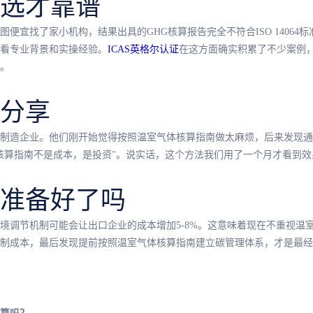
选才靠谱
便宜找了家小机构，结果出具的GHG核算报告完全不符合ISO 14064
看专业背景和实操经验。
ICAS英格尔认证
在这方面确实积累了不少案例
。
分享
制造企业。他们刚开始觉得按照温室气体核算指南做太麻烦，后来发现通
核算指南不是成本，是投资"。说实话，这个方法我们用了一个月才看到
你准备好了吗
边境调节机制可能会让出口企业的成本增加5-8%。这意味着现在不重视
制成本，最后发现提前按照温室气体核算指南建立碳管理体系，才是最经