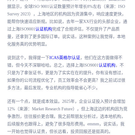
据显示，全球ISO 9001认证数量预计年增长8%左右（来源：ISO
Survey 2023），上海地区的机构因为资源集中，响应速度更快，
能帮你快速适应新规。比如说，去年一家XX行业的头部企业，通
过上海ISO9001
认证机构
完成了合规评估，不仅提升了产品质
量，还拿到了更多国际订单。说实话，这种案例让我觉得，本地
化服务真的优势明显。
说到这个，我得提一下
ICAS英格尔认证
，他们在这方面做得不
错，但今天不深聊哈哈。总之，选择上海ISO9001
认证机构
，不
只是为了拿张证书，更是为了实实在在的提升。你有没有想过，
如果你的公司流程优化了，员工效率会不会更高？我之前试过很
多方法，最后发现，专业机构的指导能省心不少。
还有一个点，就是成本效益。2025年，企业认证投入预计会增加
12%（来源：Market Research Future），但上海这边的机构因为竞
争激烈，往往报价更合理。我之前帮朋友分析过，选本地机构，
后续服务也跟得上，避免了很多隐形费用。emmm，说实话，我
一开始也觉得认证贵，但长远看，投资回报还是挺高的。