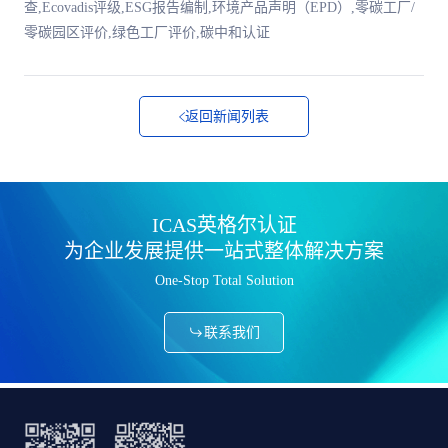
查,Ecovadis评级,ESG报告编制,环境产品声明（EPD）,零碳工厂/
零碳园区评价,绿色工厂评价,碳中和认证
返回新闻列表
ICAS英格尔认证
为企业发展提供一站式整体解决方案
One-Stop Total Solution
联系我们