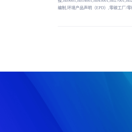
接,iso9001,iso14001,iso45001,iso2
编制,环境产品声明（EPD）,零碳工厂/