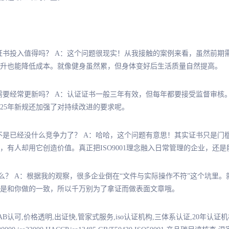
认证证书投入值得吗？ A：这个问题很现实！从我接触的案例来看，虽然前
升也能降低成本。就像健身虽然累，但身体变好后生活质量自然提高。
久？需要经常更新吗？ A：认证证书一般三年有效，但每年都要接受监督审
25年新规还加强了对持续改进的要求呢。
，是不是已经没什么竞争力了？ A：哈哈，这个问题有意思！其实证书只是
有人却用它创造价值。真正把ISO9001理念融入日常管理的企业，还
么？ A：根据我的观察，很多企业倒在“文件与实际操作不符”这个坑里
是和你做的一致，所以千万别为了拿证而做表面文章哦。
NAB认可,价格透明,出证快,管家式服务,iso认证机构,三体系认证,20年认