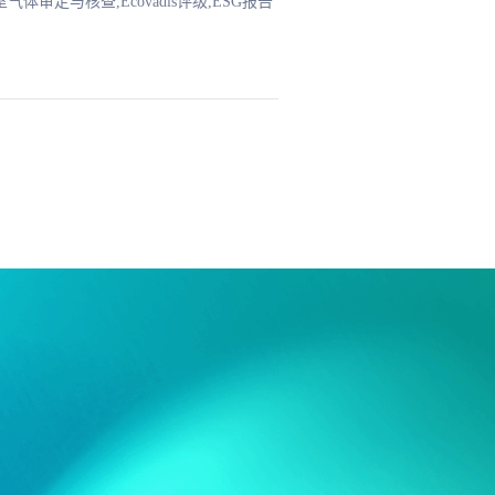
品碳足迹核查,温室气体审定与核查,Ecovadis评级,ESG报告