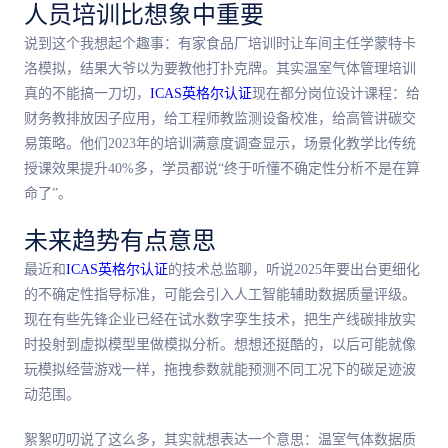
人员培训比想象中重要
说到这个我想起个趣事：有家食品厂培训时让车间主任学蒙特卡
洛模拟，结果大爷以为要教他打扑克牌。其实温室气体管理培训
真的不能搞一刀切，
ICAS英格尔认证
现在都分岗位设计课程：给
财务教排放因子应用，给工程师教监测设备校准，给高管讲碳交
易策略。他们2023年的培训满意度调查显示，场景化教学比传统
授课效果提升40%多，学员都说“终于听懂不确定性分析不是在算
命了”。
未来趋势有点意思
最近和
ICAS英格尔认证
的技术总监聊，听说2025年要出台更细化
的不确定性指导标准，可能会引入人工智能辅助数据质量评级。
现在有些先锋企业已经在试水数字孪生技术，把生产线碳排放实
时投射到虚拟模型里做模拟分析。想想还挺酷的，以后可能就像
玩模拟经营游戏一样，拖拽参数就能预测不同工况下的碳足迹波
动范围。
絮絮叨叨说了这么多，其实就想表达一个意思：温室气体数据质