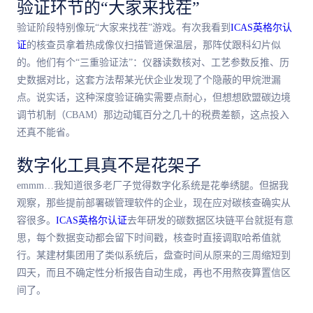
验证环节的“大家来找茬”
验证阶段特别像玩“大家来找茬”游戏。有次我看到
ICAS英格尔认
证
的核查员拿着热成像仪扫描管道保温层，那阵仗跟科幻片似
的。他们有个“三重验证法”：仪器读数核对、工艺参数反推、历
史数据对比，这套方法帮某光伏企业发现了个隐蔽的甲烷泄漏
点。说实话，这种深度验证确实需要点耐心，但想想欧盟碳边境
调节机制（CBAM）那边动辄百分之几十的税费差额，这点投入
还真不能省。
数字化工具真不是花架子
emmm…我知道很多老厂子觉得数字化系统是花拳绣腿。但据我
观察，那些提前部署碳管理软件的企业，现在应对碳核查确实从
容很多。
ICAS英格尔认证
去年研发的碳数据区块链平台就挺有意
思，每个数据变动都会留下时间戳，核查时直接调取哈希值就
行。某建材集团用了类似系统后，盘查时间从原来的三周缩短到
四天，而且不确定性分析报告自动生成，再也不用熬夜算置信区
间了。