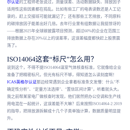
尔认证
的工程师老张说过，测量误差、活动数据缺失、排放因子
适用性这些因素都在捣乱。比如有些工厂的电表读数还是人工记
录的，赶上交接班可能就漏记了；还有那些工艺排放，不同原料
的碳排放因子能差出好几倍。去年行业里有组数据让我挺惊讶的
——根据2025年全球碳披露项目预测，超过60%的企业在范围三
排放数据上存在20%以上的误差率，这误差幅度都快赶上股票震
荡了。
ISO14064这套“标尺”怎么用？
说到这个，不得不提ISO14064温室气体核查标准，它就像给企业
准备了把精密标尺。但光有标尺不够，得知道怎么读刻度啊！
ICAS英格尔认证
那边经常遇到企业拿着标准条文发懵：什么“不
确定性分析”、“定量方法选择”、“置信区间计算”，听着就头大。
我之前帮某家电厂做核查时发现，他们居然把办公空调和生产线
用电混在一起统计，这误差能不大嘛？后来按照ISO14064-2:2019
的指导，把排放源拆解成十几个子类单独计算，数据质量明显提
升。