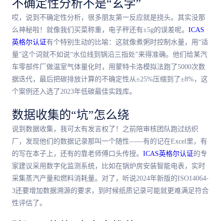
不确定性分析不是“玄学”
哎，说到不确定性分析，很多朋友第一反应就是挠头。其实没那
么神秘啦！就像我们买菜称重，电子秤还有±5g的误差呢。
ICAS
英格尔认证
有个特别生动的比喻：这就像煮粥时控制水量，用“适
量”这个词就不如说“水位线到锅沿三指处”来得准确。他们给某汽
车零部件厂做温室气体量化时，用蒙特卡洛模拟法跑了5000次数
据迭代，最后把碳排放计算的不确定性从±25%压缩到了±8%，这
个案例还入选了2023年低碳最佳实践库。
数据收集的“坑”怎么绕
说到数据收集，我可太有发言权了！之前陪审核团队跑过纺织
厂，发现他们的数据记录那叫一个随性——有的记在Excel里，有
的写在本子上，还有的靠老师傅口头传授。
ICAS英格尔认证
的专
家建议采用数字化监测系统，比如在锅炉房安装智能电表，实时
采集蒸汽产量和燃料消耗量。对了，听说2024年新版的ISO14064-
3还要增加数据溯源的要求，到时候纸质记录可能就更难满足符合
性评估了。