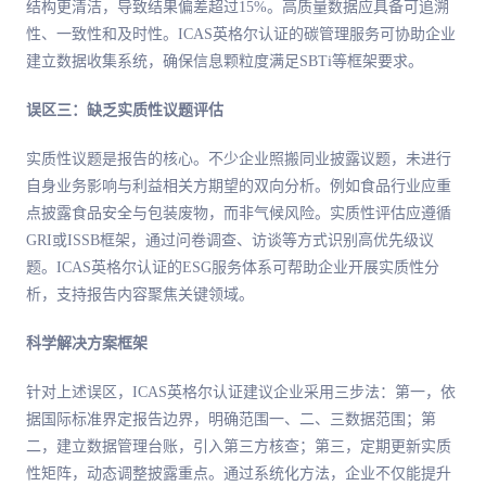
结构更清洁，导致结果偏差超过15%。高质量数据应具备可追溯
性、一致性和及时性。ICAS英格尔认证的碳管理服务可协助企业
建立数据收集系统，确保信息颗粒度满足SBTi等框架要求。
误区三：缺乏实质性议题评估
实质性议题是报告的核心。不少企业照搬同业披露议题，未进行
自身业务影响与利益相关方期望的双向分析。例如食品行业应重
点披露食品安全与包装废物，而非气候风险。实质性评估应遵循
GRI或ISSB框架，通过问卷调查、访谈等方式识别高优先级议
题。ICAS英格尔认证的ESG服务体系可帮助企业开展实质性分
析，支持报告内容聚焦关键领域。
科学解决方案框架
针对上述误区，ICAS英格尔认证建议企业采用三步法：第一，依
据国际标准界定报告边界，明确范围一、二、三数据范围；第
二，建立数据管理台账，引入第三方核查；第三，定期更新实质
性矩阵，动态调整披露重点。通过系统化方法，企业不仅能提升