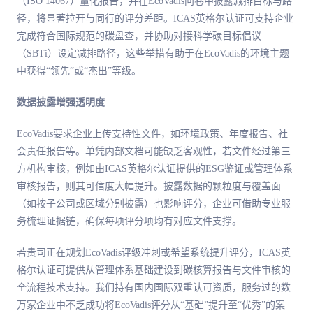
（ISO 14067）量化报告，并在EcoVadis问卷中披露减排目标与路
径，将显著拉开与同行的评分差距。ICAS英格尔认证可支持企业
完成符合国际规范的碳盘查，并协助对接科学碳目标倡议
（SBTi）设定减排路径，这些举措有助于在EcoVadis的环境主题
中获得“领先”或“杰出”等级。
数据披露增强透明度
EcoVadis要求企业上传支持性文件，如环境政策、年度报告、社
会责任报告等。单凭内部文档可能缺乏客观性，若文件经过第三
方机构审核，例如由ICAS英格尔认证提供的ESG鉴证或管理体系
审核报告，则其可信度大幅提升。披露数据的颗粒度与覆盖面
（如按子公司或区域分别披露）也影响评分，企业可借助专业服
务梳理证据链，确保每项评分项均有对应文件支撑。
若贵司正在规划EcoVadis评级冲刺或希望系统提升评分，ICAS英
格尔认证可提供从管理体系基础建设到碳核算报告与文件审核的
全流程技术支持。我们持有国内国际双重认可资质，服务过的数
万家企业中不乏成功将EcoVadis评分从“基础”提升至“优秀”的案