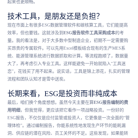
起来也更顺畅。
技术工具，是朋友还是负担？
现在市面上有很多ESG数据管理软件和碳核算工具，它们能提高
效率，但也要钱。这就涉及到
ESG报告软件工具采购成本
的考
量。我的看法是，对于大多数中型制造企业，初期不一定需要购
买昂贵的专属软件。可以先用Excel模板结合现有的生产MES系
统、能源管理系统进行数据抓取和计算。等流程跑顺了，数据量
大了，再考虑引入专业工具。这样能避免一开始就陷入“工具迷
恋”，花钱买了用不起来。说实话，工具是锦上添花，扎实的管理
流程和团队认知才是雪中送炭。
长期来看，ESG是投资而非纯成本
最后，咱们换个角度想想。虽然今天主要在算
ESG报告编制的费
用明细
，但我觉得，更应该把它看作一项战略投资。一份好的
ESG报告，不仅仅是应付监管或投资人，它更像是一次全面的“管
理体检”。通过编制报告，你能系统性地发现生产环节的能耗漏
洞、供应链的潜在风险、员工关怀的不足。这些发现，如果能转