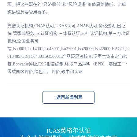
项。把这些潜在的“经济收益”和“风险规避”价值算给他听，比单
纯讲理念要管用得多。
靠谱认证机构,CNAS认可,UKAS认可,ANAB认可,价格透明,出证
快,管家式服务,iso认证机构,三体系认证,20年认证机构,第三方出证
机构,全国业务可
接,iso9001,iso14001,iso45001,iso27001,iso20000,iso22000,HACCP,is
o13485,GB/T50430,ISO50001,产品碳足迹核查,温室气体审定与核
查,Ecovadis评级,ESG报告编制,环境产品声明（EPD）,零碳工厂/
零碳园区评价,绿色工厂评价,碳中和认证
返回新闻列表
ICAS英格尔认证