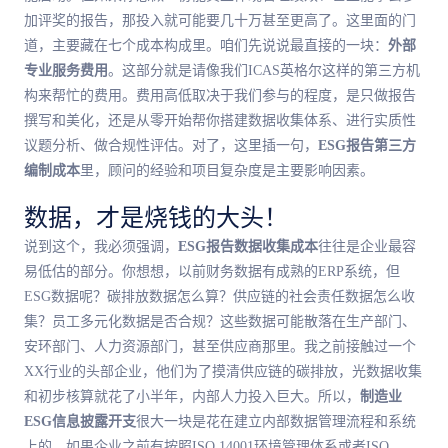
加评奖的报告，那投入就可能要几十万甚至更高了。这里面的门
道，主要藏在七个成本构成里。咱们先说说最直接的一块：
外部
专业服务费用
。这部分就是请像我们ICAS英格尔这样的第三方机
构来帮忙的费用。费用高低取决于我们参与的程度，是只做报告
撰写和美化，还是从零开始帮你搭建数据收集体系、进行实质性
议题分析、做合规性评估。对了，这里插一句，
ESG报告第三方
编制成本
里，顾问的经验和项目复杂度是主要影响因素。
数据，才是烧钱的大头！
说到这个，我必须强调，
ESG报告数据收集成本
往往是企业最容
易低估的部分。你想想，以前财务数据有成熟的ERP系统，但
ESG数据呢？碳排放数据怎么算？供应链的社会责任数据怎么收
集？员工多元化数据是否合规？这些数据可能散落在生产部门、
安环部门、人力资源部门，甚至供应商那里。我之前接触过一个
XX行业的头部企业，他们为了摸清供应链的碳排放，光数据收集
和初步核算就花了小半年，内部人力投入巨大。所以，
制造业
ESG信息披露开支
很大一块是花在建立内部数据管理流程和系统
上的。如果企业之前有按照ISO 14001环境管理体系或者ISO