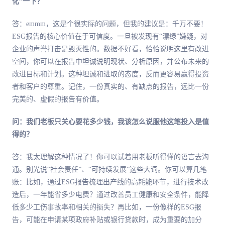
化”一下？
答：emmm，这是个很实际的问题，但我的建议是：千万不要！
ESG报告的核心价值在于可信度。一旦被发现有“漂绿”嫌疑，对
企业的声誉打击是毁灭性的。数据不好看，恰恰说明这里有改进
空间，你可以在报告中坦诚说明现状、分析原因，并公布未来的
改进目标和计划。这种坦诚和进取的态度，反而更容易赢得投资
者和客户的尊重。记住，一份真实的、有缺点的报告，远比一份
完美的、虚假的报告有价值。
问：我们老板只关心要花多少钱，我该怎么说服他这笔投入是值
得的？
答：我太理解这种情况了！你可以试着用老板听得懂的语言去沟
通。别光说“社会责任”、“可持续发展”这些大词。你可以算几笔
账：比如，通过ESG报告梳理出产线的高耗能环节，进行技术改
造后，一年能省多少电费？通过改善员工健康和安全条件，能降
低多少工伤事故率和相关的损失？再比如，一份像样的ESG报
告，可能在申请某项政府补贴或银行贷款时，成为重要的加分