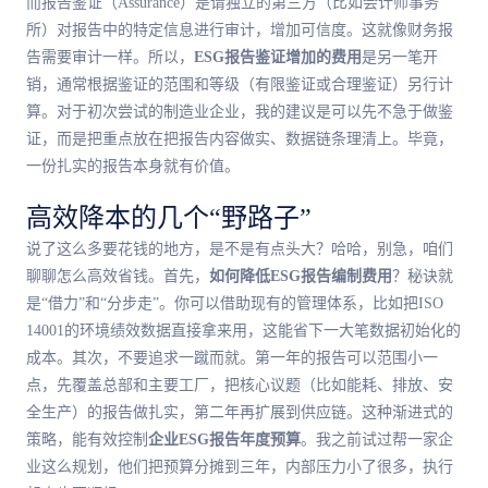
而报告鉴证（Assurance）是请独立的第三方（比如会计师事务
所）对报告中的特定信息进行审计，增加可信度。这就像财务报
告需要审计一样。所以，
ESG报告鉴证增加的费用
是另一笔开
销，通常根据鉴证的范围和等级（有限鉴证或合理鉴证）另行计
算。对于初次尝试的制造业企业，我的建议是可以先不急于做鉴
证，而是把重点放在把报告内容做实、数据链条理清上。毕竟，
一份扎实的报告本身就有价值。
高效降本的几个“野路子”
说了这么多要花钱的地方，是不是有点头大？哈哈，别急，咱们
聊聊怎么高效省钱。首先，
如何降低ESG报告编制费用
？秘诀就
是“借力”和“分步走”。你可以借助现有的管理体系，比如把ISO
14001的环境绩效数据直接拿来用，这能省下一大笔数据初始化的
成本。其次，不要追求一蹴而就。第一年的报告可以范围小一
点，先覆盖总部和主要工厂，把核心议题（比如能耗、排放、安
全生产）的报告做扎实，第二年再扩展到供应链。这种渐进式的
策略，能有效控制
企业ESG报告年度预算
。我之前试过帮一家企
业这么规划，他们把预算分摊到三年，内部压力小了很多，执行