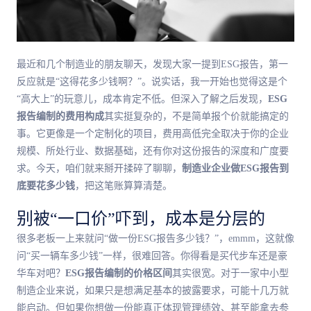
最近和几个制造业的朋友聊天，发现大家一提到ESG报告，第一
反应就是“这得花多少钱啊？”。说实话，我一开始也觉得这是个
“高大上”的玩意儿，成本肯定不低。但深入了解之后发现，
ESG
报告编制的费用构成
其实挺复杂的，不是简单报个价就能搞定的
事。它更像是一个定制化的项目，费用高低完全取决于你的企业
规模、所处行业、数据基础，还有你对这份报告的深度和广度要
求。今天，咱们就来掰开揉碎了聊聊，
制造业企业做ESG报告到
底要花多少钱
，把这笔账算算清楚。
别被“一口价”吓到，成本是分层的
很多老板一上来就问“做一份ESG报告多少钱？”，emmm，这就像
问“买一辆车多少钱”一样，很难回答。你得看是买代步车还是豪
华车对吧？
ESG报告编制的价格区间
其实很宽。对于一家中小型
制造企业来说，如果只是想满足基本的披露要求，可能十几万就
能启动。但如果你想做一份能真正体现管理绩效、甚至能拿去参