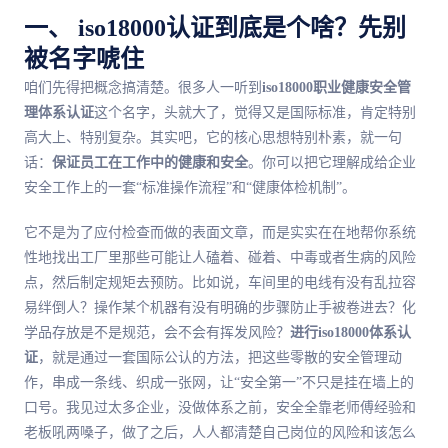
一、 iso18000认证到底是个啥？先别
被名字唬住
咱们先得把概念搞清楚。很多人一听到
iso18000职业健康安全管
理体系认证
这个名字，头就大了，觉得又是国际标准，肯定特别
高大上、特别复杂。其实吧，它的核心思想特别朴素，就一句
话：
保证员工在工作中的健康和安全
。你可以把它理解成给企业
安全工作上的一套“标准操作流程”和“健康体检机制”。
它不是为了应付检查而做的表面文章，而是实实在在地帮你系统
性地找出工厂里那些可能让人磕着、碰着、中毒或者生病的风险
点，然后制定规矩去预防。比如说，车间里的电线有没有乱拉容
易绊倒人？操作某个机器有没有明确的步骤防止手被卷进去？化
学品存放是不是规范，会不会有挥发风险？
进行iso18000体系认
证
，就是通过一套国际公认的方法，把这些零散的安全管理动
作，串成一条线、织成一张网，让“安全第一”不只是挂在墙上的
口号。我见过太多企业，没做体系之前，安全全靠老师傅经验和
老板吼两嗓子，做了之后，人人都清楚自己岗位的风险和该怎么