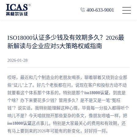
400-633-9001
ISO18000认证多少钱及有效期多久？2026最
新解读与企业应对5大策略权威指南
2026-01-28
哎呀，最近和几个制造业的老朋友喝茶，聊着聊着又绕到企业那
些“证儿”上了。好几个老板都在问，说现在客户和投标方动不动
就要看这个体系那个体系的，特别是那个
iso18000认证
，到底是
个啥？办下来要花多少钱？管用多久？是不是又是一笔“冤枉
钱”？说实话，我特别能理解这种心情，毕竟每一分投入都得听个
响儿不是？今天咱就抛开那些复杂的条文，像朋友唠嗑一样，把
iso18000认证
这点事儿，特别是大家最关心的费用和有效期，还
有马上要到来的2026年可能有的新变化，好好捋一捋。