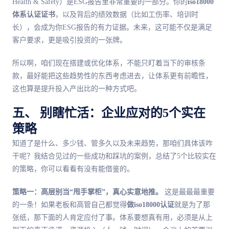
Health & Safety）是ESG报告里非常重要的一部分。你的
iso18000
体系认证证书
，以及背后的绩效数据（比如工伤率、培训时
长），会成为你ESG报告的有力证据。未来，这可能不仅是满足
客户要求，更是吸引投资的一张牌。
所以啊，咱们现在搭建或优化体系，不能只盯着当下的审核条
款，最好能把这些趋势性的东西考虑进去，让体系更有前瞻性，
这也算是提升投入产出比的一种方式吧。
五、 别瞎忙活：企业应对的5个实在
策略
知道了是什么、多少钱、管多久以及未来趋势，那咱们具体该咋
干呢？我结合见过的一些成功和踩坑的案例，总结了5个比较实在
的策略，你可以看看有没有能借鉴的。
策略一：高层别当“甩手掌柜”，真心实意地推。
这是最最最重要
的一条！如果老板和高管自己都觉得
做iso18000认证
就是为了那
张纸，那下面的人肯定应付了事。体系要想真有用，必须是从上