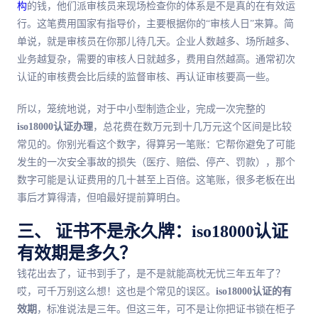
构
的钱，他们派审核员来现场检查你的体系是不是真的在有效运
行。这笔费用国家有指导价，主要根据你的“审核人日”来算。简
单说，就是审核员在你那儿待几天。企业人数越多、场所越多、
业务越复杂，需要的审核人日就越多，费用自然越高。通常初次
认证的审核费会比后续的监督审核、再认证审核要高一些。
所以，笼统地说，对于中小型制造企业，完成一次完整的
iso18000认证办理
，总花费在数万元到十几万元这个区间是比较
常见的。你别光看这个数字，得算另一笔账：它帮你避免了可能
发生的一次安全事故的损失（医疗、赔偿、停产、罚款），那个
数字可能是认证费用的几十甚至上百倍。这笔账，很多老板在出
事后才算得清，但咱最好提前算明白。
三、 证书不是永久牌：iso18000认证
有效期是多久？
钱花出去了，证书到手了，是不是就能高枕无忧三年五年了？
哎，可千万别这么想！这也是个常见的误区。
iso18000认证的有
效期
，标准说法是三年。但这三年，可不是让你把证书锁在柜子