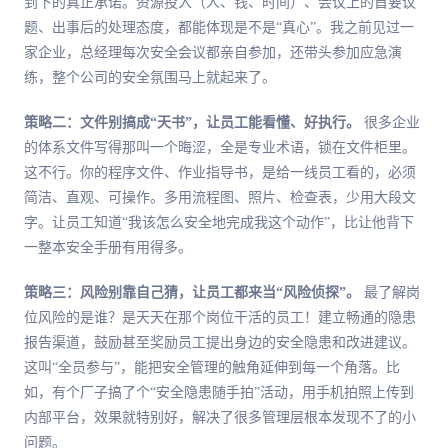
到下的真正承诺。资源投入（人、钱、时间）、会议上的首要议
题、出事后的处理态度，都能体现是不是“真心”。我之前见过一
家企业，总经理每次安全会议都亲自参加，还带头参加应急演
练，整个公司的安全氛围马上就起来了。
策略二：文件别搞成“天书”，让员工能看懂、好执行。
很多企业
的体系文件写得那叫一个晦涩，全是专业术语，锁在文件柜里。
这不行。你的程序文件、作业指导书，是给一线员工看的，必须
简洁、直观、可操作。多用流程图、照片、检查表，少用大段文
字。让员工知道“我该怎么安全地完成我这个动作”，比让他背下
一整本安全手册有用得多。
策略三：风险别靠自己猜，让员工都来当“风险侦探”。
最了解岗
位风险的是谁？是天天在那个岗位干活的员工！建立畅通的隐患
报告渠道，鼓励甚至奖励员工提出身边的安全隐患和改进建议。
这叫“全员参与”，能把安全管理的触角延伸到每一个角落。比
如，有个厂子搞了个“安全隐患随手拍”活动，用手机拍照上传到
内部平台，效果就特别好，解决了很多管理层根本发现不了的小
问题。