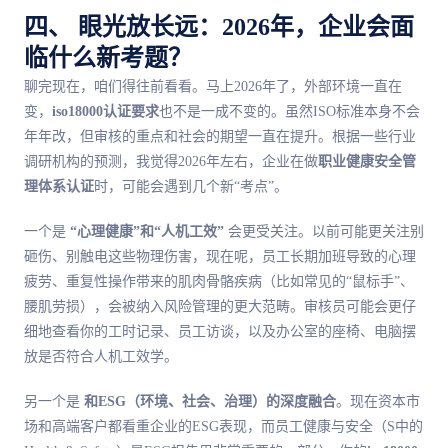
四、 眼光放长远：2026年，企业会面
临什么新考题？
聊完现在，咱们得往前看看。马上2026年了，外部环境一直在
变，
iso18000认证要求
也不是一成不变的。虽然ISO标准本身不会
年年改，但审核的重点和社会的期望一直在提升。根据一些行业
调研机构的预测，我觉得2026年左右，企业在做
职业健康安全管
理体系认证
时，可能会遇到几个新“考点”。
一个是
“心理健康”和“人机工效”
会更受关注。以前可能更关注别
砸伤、别触电这些物理伤害，现在呢，员工长期加班导致的心理
疲劳、重复性操作带来的肌肉骨骼疾病（比如常见的“鼠标手”、
腰肌劳损），会被纳入风险管理的更大范畴。审核员可能会更仔
细地查看你的工时记录、员工访谈，以及办公室的座椅、电脑摆
放是否符合人机工效学。
另一个是
和ESG（环境、社会、治理）的深度融合
。现在资本市
场和高端客户都看重企业的ESG表现，而员工健康与安全（S中的