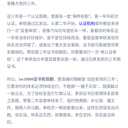
里睡大觉的三年。
这三年是一个认证周期，里面有一套“保养机制”。第一年叫初次
认证，审核通过后发证。从第二年开始，
认证机构
每年都会来进
行一次“监督审核”，就像汽车的年度检车一样，看看你的体系这
一年有没有好好维护，是不是在持续改进。要是监督审核发现你
体系完全停摆了，或者出了重大安全事故，证书是可能被暂停甚
至撤销的。等到第三年证书到期前，你需要进行一次“再认证审
核”，这个审核会比年度监督更全面一些，通过后换发新的三年期
证书。
所以，
iso18000证书有效期
，更准确的理解是“动态有效的三年”。
它要求你的体系必须持续运行，不能搞“一锤子买卖”。我接触过
一些企业，为了投标急急忙忙做认证，拿到证书后管理体系就束
之高阁，等第二年监督审核来了，临时抱佛脚，补记录、编文
件，搞得人仰马翻，审核员一眼就能看出来，这样反而容易出问
题。说实话，体系这东西，就像健身，贵在坚持，突击是没用
的。