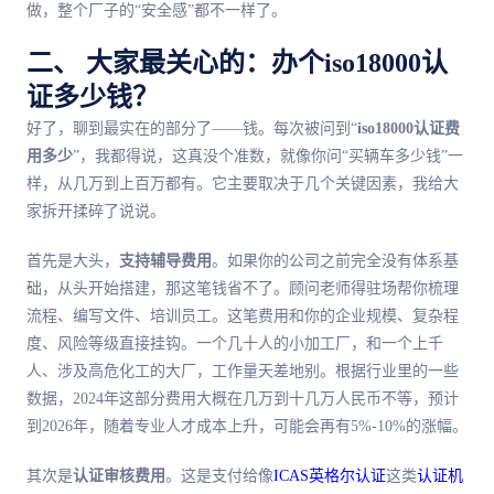
做，整个厂子的“安全感”都不一样了。
二、 大家最关心的：办个iso18000认
证多少钱？
好了，聊到最实在的部分了——钱。每次被问到“
iso18000认证费
用多少
”，我都得说，这真没个准数，就像你问“买辆车多少钱”一
样，从几万到上百万都有。它主要取决于几个关键因素，我给大
家拆开揉碎了说说。
首先是大头，
支持辅导费用
。如果你的公司之前完全没有体系基
础，从头开始搭建，那这笔钱省不了。顾问老师得驻场帮你梳理
流程、编写文件、培训员工。这笔费用和你的企业规模、复杂程
度、风险等级直接挂钩。一个几十人的小加工厂，和一个上千
人、涉及高危化工的大厂，工作量天差地别。根据行业里的一些
数据，2024年这部分费用大概在几万到十几万人民币不等，预计
到2026年，随着专业人才成本上升，可能会再有5%-10%的涨幅。
其次是
认证审核费用
。这是支付给像
ICAS英格尔认证
这类
认证机