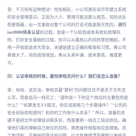
答：千万别有这种想法！恰恰相反，小公司更应该尽早建立系统
的安全管理意识。正因为人少、管理可能没那么规范，风险点反
而更隐蔽，出一次事故对整个公司的打击可能是毁灭性的。
进行
iso18000体系认证
的过程，就是一个以较低成本系统化梳理风
险、打好安全基础的过程。你可以从最核心的风险管控做起，不
用一开始就追求大而全，关键是建立正确的框架和习惯。等公司
真做大了，风险成倍增加，再从头来补课，成本更高，难度更
大。
问：认证审核的时候，最怕审核员问什么？我们该怎么准备？
答：哈哈，说实话，审核员最“犀利”的问题往往不是关于文件怎
么写，而是会问一线员工：“请你说一下你这个岗位的主要危险是
什么？”“如果发生XX情况，你应该按哪几个步骤操作？”“公司的
安全目标你知道吗？和你的工作有什么关系？” 所以，准备的关
键不是把文件经理培训得多好，而是要把一线员工培训到位。确
保他们真的理解自己岗位的风险，熟悉操作规程和应急措施。员
工能流利、正确地回答这些问题，比文件做得漂亮更能让审核员