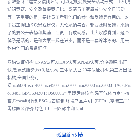
新鲜感”和“建立反馈闭环”。可以定期变换安全活动形式，比如搞
知识竞赛、安全改善提案评比、邀请员工家属参与安全日活动
等。更重要的是，要让员工看到他们的参与和反馈是有用的。对
于员工提出的隐患或建议，无论采纳与否，都要及时反馈，采纳
了的要公开表扬和奖励，让员工有成就感。让大家感觉到，这个
体系是活的，是和大家一起在进步，而不是一套冷冰冰的、用来
约束他们的条条框框。
靠谱认证机构,CNAS认可,UKAS认可,ANAB认可,价格透明,出证
快,管家式服务,iso认证机构,三体系认证,20年认证机构,第三方出证
机构,全国业务可
接,iso9001,iso14001,iso45001,iso27001,iso20000,iso22000,HACCP,is
o13485,GB/T50430,ISO50001,产品碳足迹核查,温室气体审定与核
查,Ecovadis评级,ESG报告编制,环境产品声明（EPD）,零碳工厂/
零碳园区评价,绿色工厂评价,碳中和认证
返回新闻列表