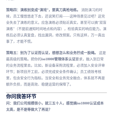
策略四：演练别变成“演戏”，要真刀真枪地练。
消防演习的时
候，员工慢悠悠走下去，还说笑打闹——这种场景见过吧？这完
全失去了演练的意义。应急演练必须贴近真实，甚至可以搞“双盲
演练”（不提前通知时间地点和内容），检验真实的响应能力。演
练后必须认真复盘，找出漏洞，修改预案。只有这样，万一真出
事了，才能不慌。
策略五：别为了认证而认证，想想怎么和业务拧成一股绳。
这是
最高级的策略。把你的
iso18000管理体系认证
要求，融入到日常
的业务流程里去。比如，新设备采购流程里，必须加入安全评审
环节；新项目开工前，必须完成安全条件确认；员工绩效考核
里，包含安全行为指标。当安全和业务完全融合，体系就不再是
额外负担，而是高效、稳健运营的保障了。
你问我答环节
问：我们公司规模很小，就三五十人，感觉搞iso18000认证成本
太高，是不是等做大了再说？