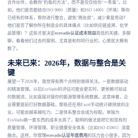
合作伙伴，会教你“钓鱼的方法”，而不是仅仅给你“一条鱼”。比
如，他们是否能结合ISO 9001（质量）和ISO 14001（环境）等你
已经有的体系，帮你进行整合，避免“两张皮”，减少重复劳动？
他们是否了解你所在制造业的具体痛点（比如供应链追溯、化学
品管理）？这些才是决定
ecovadis认证成本效益
高低的关键。多聊
聊，看看他们过去的案例，尤其是和你同行业的，心里就大概有
数了。
未来已来：2026年，数据与整合是关
键
展望一下2026年，我觉得有两个点特别值得关注。一是数据驱动
的精准管理。以后EcoVadis的评估可能会更实时、更依赖可验证
的数据流，比如直接对接你的能源管理系统数据。这意味着，企
业需要提前打好数据基础，那些还在用Excel手动统计碳排放的企
业，可能会越来越吃力。二是体系整合会成为标配。单独为
EcoVadis搞一套东西的成本太高了，聪明的做法是把它和现有的
质量管理、环境管理、职业健康安全体系（比如ISO 45001）深度
融合。这样，你管理
ecovadis认证年度费用
的压力会小很多，因为