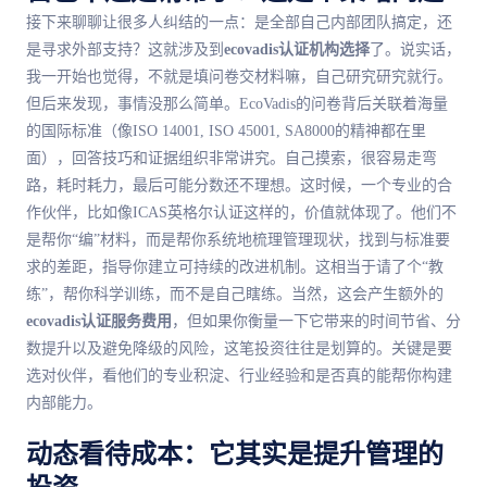
接下来聊聊让很多人纠结的一点：是全部自己内部团队搞定，还
是寻求外部支持？这就涉及到
ecovadis认证机构选择
了。说实话，
我一开始也觉得，不就是填问卷交材料嘛，自己研究研究就行。
但后来发现，事情没那么简单。EcoVadis的问卷背后关联着海量
的国际标准（像ISO 14001, ISO 45001, SA8000的精神都在里
面），回答技巧和证据组织非常讲究。自己摸索，很容易走弯
路，耗时耗力，最后可能分数还不理想。这时候，一个专业的合
作伙伴，比如像ICAS英格尔认证这样的，价值就体现了。他们不
是帮你“编”材料，而是帮你系统地梳理管理现状，找到与标准要
求的差距，指导你建立可持续的改进机制。这相当于请了个“教
练”，帮你科学训练，而不是自己瞎练。当然，这会产生额外的
ecovadis认证服务费用
，但如果你衡量一下它带来的时间节省、分
数提升以及避免降级的风险，这笔投资往往是划算的。关键是要
选对伙伴，看他们的专业积淀、行业经验和是否真的能帮你构建
内部能力。
动态看待成本：它其实是提升管理的