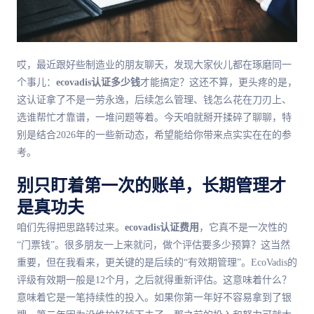
哎，最近跟好些制造业的朋友聊天，发现大家伙儿都在琢磨同一
个事儿：
ecovadis认证多少钱
才能搞定？这还不算，更头疼的是，
这认证拿了不是一劳永逸，后续怎么管理、钱怎么花在刀刃上、
选谁帮忙才靠谱，一堆问题等着。今天咱就掰开揉碎了聊聊，特
别是结合2026年的一些新动态，希望能给你带来点实实在在的参
考。
别只盯着第一次的账单，长期管理才
是真功夫
咱们先得把思路转过来。
ecovadis认证费用
，它真不是一次性的
“门票钱”。很多朋友一上来就问，做个评估要多少预算？这当然
重要，但在我看来，更关键的是后续的“有效期管理”。EcoVadis的
评级有效期一般是12个月，之后就得重新评估。这意味着什么？
意味着它是一笔持续性的投入。如果你第一年好不容易拿到了银