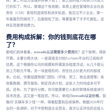
牌，第二年因为没维护好掉下去了，那之前的投入和努力可就大
打折扣了。所以，管理这个有效期，本质上是在管理你企业社会
责任（CSR）表现的连续性和进步轨迹。我见过不少企业，第一
年轰轰烈烈搞完了，后面就松了劲，等要复审了才手忙脚乱，这
样反而更费钱费力。
费用构成拆解：你的钱到底花在哪
了？
那咱们具体看看，
ecovadis认证需要多少费用
呢？这个账啊，得拆
开算。主要分两大块：一是直接支付给EcoVadis平台的订阅和评
估费，这个根据你公司的规模和所需复杂程度浮动，从几千欧元
到上万欧元不等。另一块是隐形的、但往往占比更大的内部成
本。比如，你要组建跨部门团队（环境、劳工、商业道德等）来
收集数据、撰写报告、制定改进计划，这些人力时间成本可不
低。还有，为了提升分数，你可能需要引入新的管理系统或进行
技术改造，这又是一笔投资。所以，单纯问
ecovadis认证价格
，就
像问“买辆车多少钱”一样，得看配置和后续保养。根据2026年行
业的一些调研，对于中型制造企业而言，首次认证评估的总投入