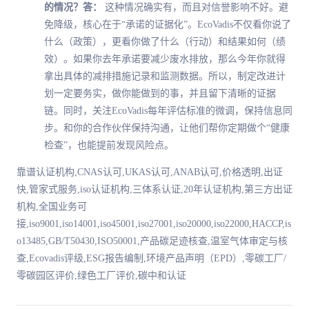
的情况？
答：
这种情况确实有，而且对信誉影响不好。避
免降级，核心在于“承诺的证据化”。EcoVadis不仅看你说了
什么（政策），更看你做了什么（行动）和结果如何（绩
效）。如果你去年承诺要减少废水排放，那么今年你就得
拿出具体的减排措施记录和监测数据。所以，制定改进计
划一定要务实，做你能做到的事，并且留下清晰的证据
链。同时，关注EcoVadis每年评估标准的微调，保持信息同
步。和你的合作伙伴保持沟通，让他们帮你定期做个“健康
检查”，也能提前发现风险点。
靠谱认证机构,CNAS认可,UKAS认可,ANAB认可,价格透明,出证
快,管家式服务,iso认证机构,三体系认证,20年认证机构,第三方出证
机构,全国业务可
接,iso9001,iso14001,iso45001,iso27001,iso20000,iso22000,HACCP,is
o13485,GB/T50430,ISO50001,产品碳足迹核查,温室气体审定与核
查,Ecovadis评级,ESG报告编制,环境产品声明（EPD）,零碳工厂/
零碳园区评价,绿色工厂评价,碳中和认证