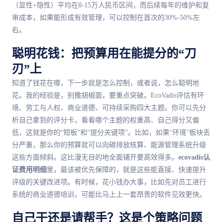
（显性+隐性）平均在8-15万人民币区间，而后续每年的维护和复
审成本，如果能形成有效管理，可以控制在首次的30%-50%左
右。
聪明花钱：把预算用在能提分的“刀
刃”上
知道了钱花在哪，下一步就是怎么控制，或者说，怎么聪明地
花。我的经验是，别撒胡椒面，要重点突破。EcoVadis评估有环
境、劳工与人权、商业道德、可持续采购四大主题。你可以先分
析自己拿到的评分卡，看看哪个主题的权重高、自己得分又偏
低，这就是你的“短板”和“提分关键项”。比如，如果“环境”板块丢
分严重，那么你的预算就可以向碳排放核算、能源管理系统升级
这些方面倾斜。这比漫无目的地全面铺开要高效得多。
ecovadis认
证费用明细
里，最该被优先保障的，就是这些能直接、快速提升
评级的关键改进项。有时候，花小钱办大事，比如先对员工进行
系统的商业道德培训，可能比马上上一套昂贵的软件见效更快。
自己干还是请帮手？这是个策略问题