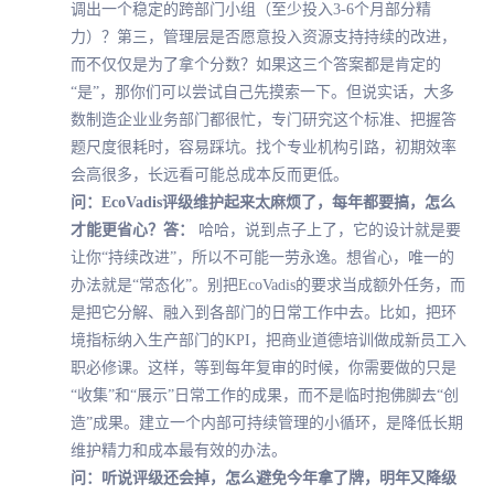
调出一个稳定的跨部门小组（至少投入3-6个月部分精
力）？第三，管理层是否愿意投入资源支持持续的改进，
而不仅仅是为了拿个分数？如果这三个答案都是肯定的
“是”，那你们可以尝试自己先摸索一下。但说实话，大多
数制造企业业务部门都很忙，专门研究这个标准、把握答
题尺度很耗时，容易踩坑。找个专业机构引路，初期效率
会高很多，长远看可能总成本反而更低。
问：EcoVadis评级维护起来太麻烦了，每年都要搞，怎么
才能更省心？
答：
哈哈，说到点子上了，它的设计就是要
让你“持续改进”，所以不可能一劳永逸。想省心，唯一的
办法就是“常态化”。别把EcoVadis的要求当成额外任务，而
是把它分解、融入到各部门的日常工作中去。比如，把环
境指标纳入生产部门的KPI，把商业道德培训做成新员工入
职必修课。这样，等到每年复审的时候，你需要做的只是
“收集”和“展示”日常工作的成果，而不是临时抱佛脚去“创
造”成果。建立一个内部可持续管理的小循环，是降低长期
维护精力和成本最有效的办法。
问：听说评级还会掉，怎么避免今年拿了牌，明年又降级