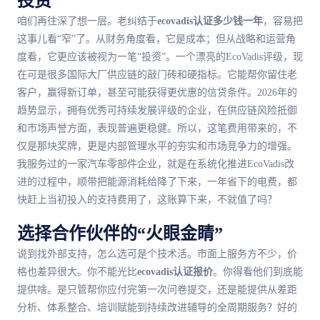
投资
咱们再往深了想一层。老纠结于
ecovadis认证多少钱一年
，容易把
这事儿看“窄”了。从财务角度看，它是成本；但从战略和运营角
度看，它更应该被视为一笔“投资”。一个漂亮的EcoVadis评级，现
在可是很多国际大厂供应链的敲门砖和硬指标。它能帮你留住老
客户，赢得新订单，甚至可能获得更优惠的信贷条件。2026年的
趋势显示，拥有优秀可持续发展评级的企业，在供应链风险抵御
和市场声誉方面，表现普遍更稳健。所以，这笔费用带来的，不
仅是那块奖牌，更是内部管理水平的夯实和市场竞争力的增强。
我服务过的一家汽车零部件企业，就是在系统化推进EcoVadis改
进的过程中，顺带把能源消耗给降了下来，一年省下的电费，都
快赶上当初投入的支持费用了，这账算下来，不就值了吗？
选择合作伙伴的“火眼金睛”
说到找外部支持，怎么选可是个技术活。市面上服务方不少，价
格也差异很大。你不能光比
ecovadis认证报价
。你得看他们到底能
提供啥。是只管帮你应付完第一次问卷提交，还是能提供从差距
分析、体系整合、培训赋能到持续改进辅导的全周期服务？好的