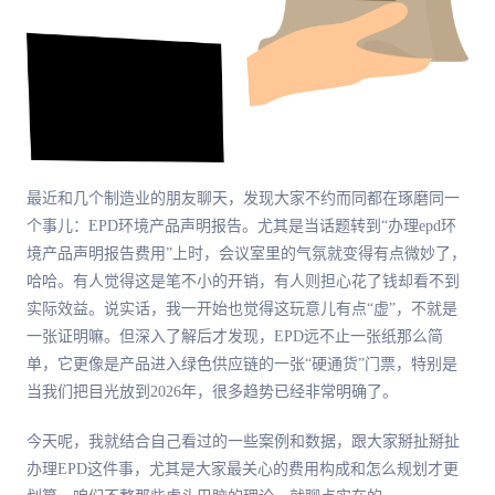
最近和几个制造业的朋友聊天，发现大家不约而同都在琢磨同一
个事儿：EPD环境产品声明报告。尤其是当话题转到“办理epd环
境产品声明报告费用”上时，会议室里的气氛就变得有点微妙了，
哈哈。有人觉得这是笔不小的开销，有人则担心花了钱却看不到
实际效益。说实话，我一开始也觉得这玩意儿有点“虚”，不就是
一张证明嘛。但深入了解后才发现，EPD远不止一张纸那么简
单，它更像是产品进入绿色供应链的一张“硬通货”门票，特别是
当我们把目光放到2026年，很多趋势已经非常明确了。
今天呢，我就结合自己看过的一些案例和数据，跟大家掰扯掰扯
办理EPD这件事，尤其是大家最关心的费用构成和怎么规划才更