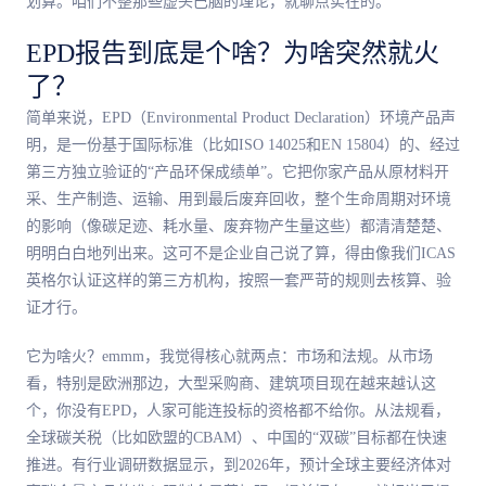
划算。咱们不整那些虚头巴脑的理论，就聊点实在的。
EPD报告到底是个啥？为啥突然就火
了？
简单来说，EPD（Environmental Product Declaration）环境产品声
明，是一份基于国际标准（比如ISO 14025和EN 15804）的、经过
第三方独立验证的“产品环保成绩单”。它把你家产品从原材料开
采、生产制造、运输、用到最后废弃回收，整个生命周期对环境
的影响（像碳足迹、耗水量、废弃物产生量这些）都清清楚楚、
明明白白地列出来。这可不是企业自己说了算，得由像我们ICAS
英格尔认证这样的第三方机构，按照一套严苛的规则去核算、验
证才行。
它为啥火？emmm，我觉得核心就两点：市场和法规。从市场
看，特别是欧洲那边，大型采购商、建筑项目现在越来越认这
个，你没有EPD，人家可能连投标的资格都不给你。从法规看，
全球碳关税（比如欧盟的CBAM）、中国的“双碳”目标都在快速
推进。有行业调研数据显示，到2026年，预计全球主要经济体对