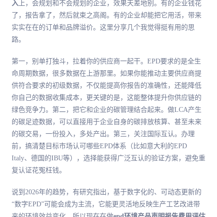
入
上，会规划和不会规划的企业，效果天差地别。有的企业钱花
了，报告拿了，然后就束之高阁。有的企业却能把它用活，带来
实实在在的订单和品牌溢价。这里分享几个我觉得挺有用的思
路。
第一，别单打独斗，拉着你的供应商一起干。EPD要求的是全生
命周期数据，很多数据在上游那里。如果你能推动主要供应商提
供符合要求的初级数据，不仅能提高你报告的准确性，还能降低
你自己的数据收集成本，更关键的是，这能整体提升你供应链的
绿色竞争力。第二，把它和企业的碳管理结合起来。做LCA产生
的碳足迹数据，可以直接用于企业自身的碳排放核算、甚至未来
的碳交易，一份投入，多处产出。第三，关注国际互认。办理
前，搞清楚目标市场认可哪些EPD体系（比如意大利的EPD
Italy、德国的IBU等），选择能获得广泛互认的验证方案，避免重
复认证花冤枉钱。
说到2026年的趋势，有研究指出，基于数字化的、可动态更新的
“数字EPD”可能会成为主流，它能更灵活地反映生产工艺改进带
来的环境效益变化。所以现在在做
epd环境产品声明报告费用评估