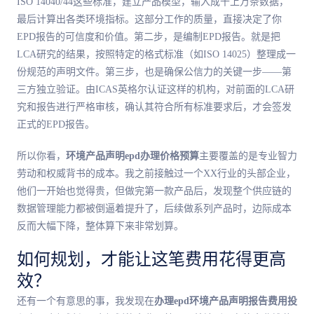
ISO 14040/44这些标准，建立产品模型，输入成千上万条数据，
最后计算出各类环境指标。这部分工作的质量，直接决定了你
EPD报告的可信度和价值。第二步，是编制EPD报告。就是把
LCA研究的结果，按照特定的格式标准（如ISO 14025）整理成一
份规范的声明文件。第三步，也是确保公信力的关键一步——第
三方独立验证。由ICAS英格尔认证这样的机构，对前面的LCA研
究和报告进行严格审核，确认其符合所有标准要求后，才会签发
正式的EPD报告。
所以你看，
环境产品声明epd办理价格预算
主要覆盖的是专业智力
劳动和权威背书的成本。我之前接触过一个XX行业的头部企业，
他们一开始也觉得贵，但做完第一款产品后，发现整个供应链的
数据管理能力都被倒逼着提升了，后续做系列产品时，边际成本
反而大幅下降，整体算下来非常划算。
如何规划，才能让这笔费用花得更高
效？
还有一个有意思的事，我发现在
办理epd环境产品声明报告费用投