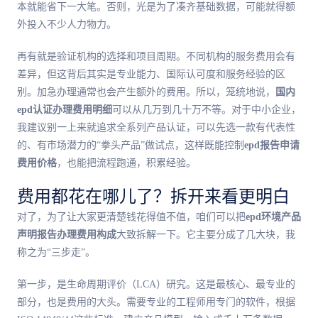
本就能省下一大笔。否则，光是为了凑齐基础数据，可能就得额
外投入不少人力物力。
再有就是验证机构的选择和项目周期。不同机构的服务费用会有
差异，但这背后其实是专业能力、国际认可度和服务经验的区
别。加急办理通常也会产生额外的费用。所以，笼统地说，
国内
epd认证办理费用明细
可以从几万到几十万不等。对于中小企业，
我建议别一上来就追求全系列产品认证，可以先选一款有代表性
的、有市场潜力的“拳头产品”做试点，这样既能控制
epd报告申请
费用价格
，也能把流程跑通，积累经验。
费用都花在哪儿了？拆开来看更明白
对了，为了让大家更清楚钱花得值不值，咱们可以把
epd环境产品
声明报告办理费用构成
大致拆解一下。它主要分成了几大块，我
称之为“三步走”。
第一步，是生命周期评价（LCA）研究。这是最核心、最专业的
部分，也是费用的大头。需要专业的工程师用专门的软件，根据