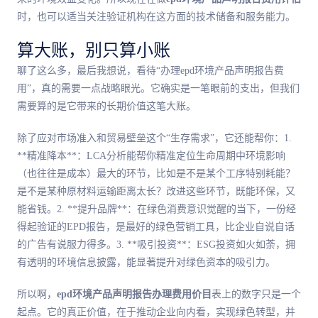
时，也可以适当关注验证机构在这方面的技术储备和服务能力。
算大账，别只算小账
聊了这么多，最后我想说，看待“办理epd环境产品声明报告费
用”，真的需要一点战略眼光。它确实是一笔眼前的支出，但我们
需要算的是它带来的长期价值这笔大账。
除了应对市场准入和贸易壁垒这个“生存需求”，它还能帮你：1.
**精准降本**：LCA分析能帮你精准定位生命周期中环境影响
（也往往是成本）最大的环节，比如是不是某个工序特别耗能？
是不是某种原材料运输距离太长？改进这些环节，既能环保，又
能省钱。2. **提升品牌**：在绿色消费意识觉醒的当下，一份经
得起验证的EPD报告，是最好的绿色营销工具，比企业自说自话
的广告有说服力得多。3. **吸引投资**：ESG投资如火如荼，拥
有透明的环境信息披露，能显著提升对绿色资本的吸引力。
所以啊，
epd环境产品声明报告办理费用价目
表上的数字只是一个
起点。它的真正价值，在于推动企业向内看，实现绿色转型，并