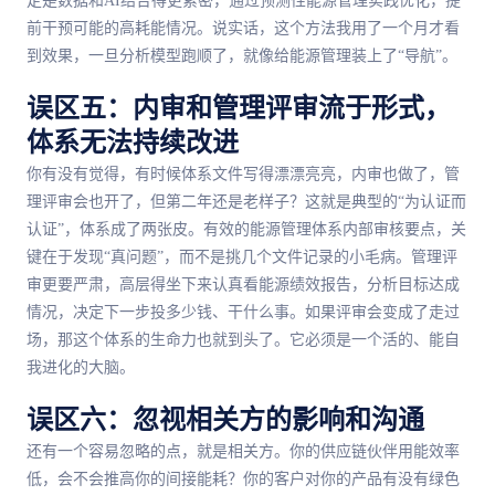
定是数据和AI结合得更紧密，通过预测性能源管理实践优化，提
前干预可能的高耗能情况。说实话，这个方法我用了一个月才看
到效果，一旦分析模型跑顺了，就像给能源管理装上了“导航”。
误区五：内审和管理评审流于形式，
体系无法持续改进
你有没有觉得，有时候体系文件写得漂漂亮亮，内审也做了，管
理评审会也开了，但第二年还是老样子？这就是典型的“为认证而
认证”，体系成了两张皮。有效的能源管理体系内部审核要点，关
键在于发现“真问题”，而不是挑几个文件记录的小毛病。管理评
审更要严肃，高层得坐下来认真看能源绩效报告，分析目标达成
情况，决定下一步投多少钱、干什么事。如果评审会变成了走过
场，那这个体系的生命力也就到头了。它必须是一个活的、能自
我进化的大脑。
误区六：忽视相关方的影响和沟通
还有一个容易忽略的点，就是相关方。你的供应链伙伴用能效率
低，会不会推高你的间接能耗？你的客户对你的产品有没有绿色