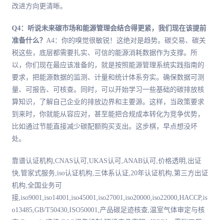
改进方向更清晰。
Q4：听说未来碳市场和能源管理会结合得更紧，我们现在该提前
准备什么？
A4：你的嗅觉很敏锐！这绝对是趋势。碳交易、碳关
税这些，底层都需要扎实、可信的能源消耗数据作为支撑。所
以，你们现在最应该准备的，就是按照能源管理系统实践指南的
要求，把能源数据的监测、计量和统计体系夯实。确保数据可测
量、可报告、可核查。同时，可以开始学习一些基础的碳排放核
算知识，了解自己企业的排放边界和主要源。这样，当政策要求
到来时，你就能从容应对，甚至能把合规成本转化为竞争优势，
比如通过节能直接减少碳配额购买支出。这步棋，早点想没坏
处。
靠谱认证机构,CNAS认可,UKAS认可,ANAB认可,价格透明,出证
快,管家式服务,iso认证机构,三体系认证,20年认证机构,第三方出证
机构,全国业务可
接,iso9001,iso14001,iso45001,iso27001,iso20000,iso22000,HACCP,is
o13485,GB/T50430,ISO50001,产品碳足迹核查,温室气体审定与核