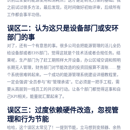
识别出主要的能源使用和消耗点，这才是定制化方案的基础。我
之前试过很多方法，最后发现，花时间做好初始评审，后续所有
工作都会事半功倍。
误区二：认为这只是设备部门或安环
部门的事
对了，还有一个有意思的事。很多公司会把能源管理的活儿全扔
给设备部或者EHS部门，觉得这就是个技术活或者合规任务。结
果呢，生产部门为了赶工期照样大开设备，办公区域空调和照明
长期无人管理，财务部门对节能改造的投资回报算不清账……整
个系统很难转起来。一个成功的能源管理系统建设详细教程里，
一定会强调“全员参与”和“管理承诺”。它必须是一把手工程，需
要从高层到一线员工的共识和行动。让各个部门都觉得这事和自
己KPI相关，能量就汇聚起来了。
误区三：过度依赖硬件改造，忽视管
理和行为节能
哈哈，这个误区太常见了！一提到节能，立马想到变频器、余热