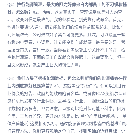
Q2：推行能源管理，最大的阻力好像来自内部员工的不习惯和抵
触，怎么破？
A2：哈哈，这太真实了，管理说到底是对人的管
理。改变习惯是最难的。我的经验是，别光靠行政命令。首先，
沟通时要讲“人话”，把节能和他们的切身利益联系起来，比如车
间环境改善、公司效益好了奖金可能更多。其次，可以设置一些
有趣的小竞赛、小奖励，让节能变得有成就感。最重要的是，管
理层要带头，言行一致。当你看到老板都主动关掉不用的灯，检
查跑冒滴漏，下面的员工自然就会慢慢跟上。这需要耐心，但一
旦文化形成，就会产生巨大的惯性力量。
Q3：我们收集了很多能源数据，但怎么判断我们的能源绩效在行
业内到底算好还是算差？
A3：这就需要“对标”了。你可以通过行
业协会的报告、政府的能效领跑者名单、或者像ICAS英格尔认证
这样机构发布的行业洞察，去寻找同行业、同规模企业的能耗水
平数据作为参考。但要注意，直接对比绝对值可能不科学，因为
产品、工艺有差异。更好的方法是对比“单位产品综合能耗”、“单
位产值能耗”这类相对指标。通过能源管理实践指南中的基准和标
杆管理方法，你能更客观地定位自己，找到明确的追赶目标，让