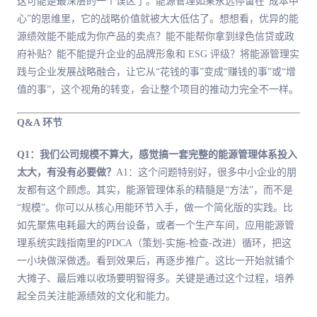
这可能是最深层的一个误区了。能源管理如果永远停留在“成本中
心”的思维里，它的战略价值就被大大低估了。想想看，优异的能
源绩效能不能成为你产品的卖点？能不能帮你拿到绿色信贷或政
府补贴？能不能提升企业的品牌形象和 ESG 评级？将能源管理实
践与企业发展战略融合，让它从“花钱的事”变成“赚钱的事”或“增
值的事”，这个视角的转变，会让整个项目的推动力完全不一样。
Q&A 环节
Q1：我们公司规模不算大，感觉搞一套完整的能源管理体系投入
太大，有没有必要做？
A1：这个问题特别好，很多中小企业的朋
友都有这个顾虑。其实，能源管理体系的精髓是“方法”，而不是
“规模”。你可以从核心用能环节入手，做一个简化版的实践。比
如先聚焦电耗最大的两台设备，或者一个生产车间，应用能源管
理系统实践指南里的PDCA（策划-实施-检查-改进）循环，把这
一小块做深做透。看到效果后，再逐步推广。这比一开始就铺个
大摊子、最后难以收场要明智得多。关键是通过这个过程，培养
起全员关注能源绩效的文化和能力。