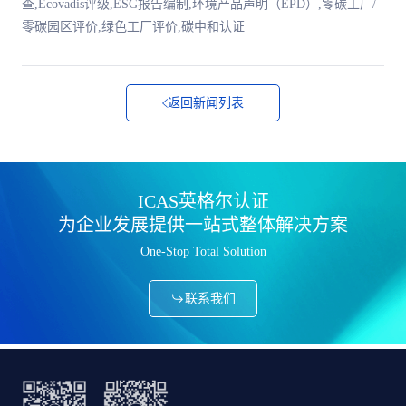
查,Ecovadis评级,ESG报告编制,环境产品声明（EPD）,零碳工厂/
零碳园区评价,绿色工厂评价,碳中和认证
返回新闻列表
ICAS英格尔认证
为企业发展提供一站式整体解决方案
One-Stop Total Solution
联系我们