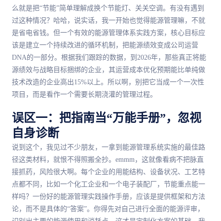
么就是把“节能”简单理解成换个节能灯、关关空调。有没有遇到
过这种情况？哈哈，说实话，我一开始也觉得能源管理嘛，不就
是省电省钱。但一个有效的能源管理体系实践方案，核心目标应
该是建立一个持续改进的循环机制，把能源绩效变成公司运营
DNA的一部分。根据我们跟踪的数据，到2026年，那些真正将能
源绩效与战略目标捆绑的企业，其运营成本优化预期能比单纯做
技术改造的企业高出15%以上。所以啊，别把它当成一个一次性
项目，而是看作一个需要长期浇灌的管理过程。
误区一：把指南当“万能手册”，忽视
自身诊断
说到这个，我见过不少朋友，一拿到能源管理系统实施的最佳路
径这类材料，就恨不得照搬全抄。emmm，这就像看病不把脉直
接抓药，风险很大啊。每个企业的用能结构、设备状况、工艺特
点都不同，比如一个化工企业和一个电子装配厂，节能重点能一
样吗？一份好的能源管理实践操作手册，应该是提供框架和方法
论，而不是具体的“答案”。你得先对自己进行全面的能源评审，