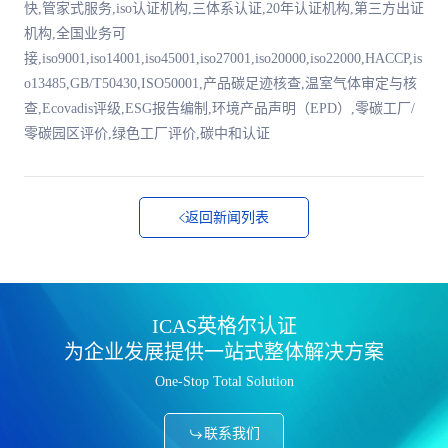
快,管家式服务,iso认证机构,三体系认证,20年认证机构,第三方出证
机构,全国业务可
接,iso9001,iso14001,iso45001,iso27001,iso20000,iso22000,HACCP,is
o13485,GB/T50430,ISO50001,产品碳足迹核查,温室气体审定与核
查,Ecovadis评级,ESG报告编制,环境产品声明（EPD）,零碳工厂/
零碳园区评价,绿色工厂评价,碳中和认证
返回新闻列表
ICAS英格尔认证
为企业发展提供一站式整体解决方案
One-Stop Total Solution
联系我们