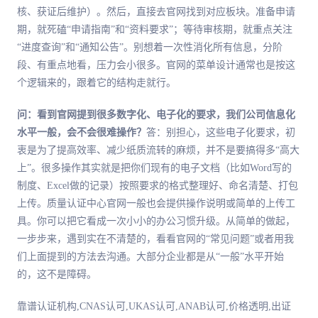
核、获证后维护）。然后，直接去官网找到对应板块。准备申请
期，就死磕“申请指南”和“资料要求”；等待审核期，就重点关注
“进度查询”和“通知公告”。别想着一次性消化所有信息，分阶
段、有重点地看，压力会小很多。官网的菜单设计通常也是按这
个逻辑来的，跟着它的结构走就行。
问：看到官网提到很多数字化、电子化的要求，我们公司信息化
水平一般，会不会很难操作？
答：别担心，这些电子化要求，初
衷是为了提高效率、减少纸质流转的麻烦，并不是要搞得多“高大
上”。很多操作其实就是把你们现有的电子文档（比如Word写的
制度、Excel做的记录）按照要求的格式整理好、命名清楚、打包
上传。质量认证中心官网一般也会提供操作说明或简单的上传工
具。你可以把它看成一次小小的办公习惯升级。从简单的做起，
一步步来，遇到实在不清楚的，看看官网的“常见问题”或者用我
们上面提到的方法去沟通。大部分企业都是从“一般”水平开始
的，这不是障碍。
靠谱认证机构,CNAS认可,UKAS认可,ANAB认可,价格透明,出证