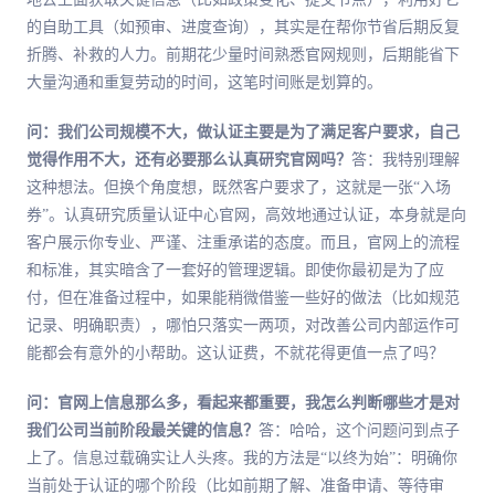
的自助工具（如预审、进度查询），其实是在帮你节省后期反复
折腾、补救的人力。前期花少量时间熟悉官网规则，后期能省下
大量沟通和重复劳动的时间，这笔时间账是划算的。
问：我们公司规模不大，做认证主要是为了满足客户要求，自己
觉得作用不大，还有必要那么认真研究官网吗？
答：我特别理解
这种想法。但换个角度想，既然客户要求了，这就是一张“入场
券”。认真研究质量认证中心官网，高效地通过认证，本身就是向
客户展示你专业、严谨、注重承诺的态度。而且，官网上的流程
和标准，其实暗含了一套好的管理逻辑。即使你最初是为了应
付，但在准备过程中，如果能稍微借鉴一些好的做法（比如规范
记录、明确职责），哪怕只落实一两项，对改善公司内部运作可
能都会有意外的小帮助。这认证费，不就花得更值一点了吗？
问：官网上信息那么多，看起来都重要，我怎么判断哪些才是对
我们公司当前阶段最关键的信息？
答：哈哈，这个问题问到点子
上了。信息过载确实让人头疼。我的方法是“以终为始”：明确你
当前处于认证的哪个阶段（比如前期了解、准备申请、等待审