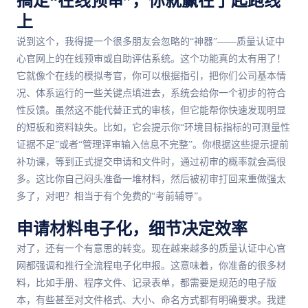
搞定“在线预审”，你就赢在了起跑线
上
说到这个，我得提一个很多朋友会忽略的“神器”——质量认证中
心官网上的在线预审或自助评估系统。这个功能真的太有用了！
它就像个在线的模拟考官，你可以根据指引，把你们公司基本情
况、体系运行的一些关键点填进去，系统会给你一个初步的符合
性反馈。虽然这不能代替正式的审核，但它能帮你快速发现明显
的短板和资料缺失。比如，它会提示你“环境目标指标的可测量性
证据不足”或者“管理评审输入信息不完整”。你根据这些提示提前
补功课，等到正式提交申请和文件时，通过初审的概率就会高很
多。这比你自己闷头准备一堆材料，然后被初审打回来重做强太
多了，对吧？相当于有个免费的“考前辅导”。
申请材料电子化，细节决定效率
对了，还有一个有意思的转变。现在越来越多的质量认证中心官
网都强调和推行全流程电子化申报。这意味着，你准备的很多材
料，比如手册、程序文件、记录表单，都需要是规范的电子版
本，有些甚至对文件格式、大小、命名方式都有明确要求。我建