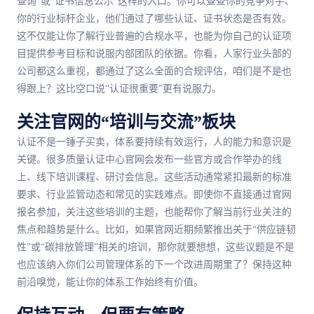
查询”或“证书信息公示”这样的入口。你可以查查你的竞争对手、
你的行业标杆企业，他们通过了哪些认证、证书状态是否有效。
这不仅能让你了解行业普遍的合规水平，也能为你自己的认证项
目提供参考目标和说服内部团队的依据。你看，人家行业头部的
公司都这么重视，都通过了这么全面的合规评估，咱们是不是也
得跟上？这比空口说“认证很重要”更有说服力。
关注官网的“培训与交流”板块
认证不是一锤子买卖，体系要持续有效运行，人的能力和意识是
关键。很多质量认证中心官网会发布一些官方或合作举办的线
上、线下培训课程、研讨会信息。这些活动通常紧扣最新的标准
要求、行业监管动态和常见的实践难点。即使你不直接通过官网
报名参加，关注这些培训的主题，也能帮你了解当前行业关注的
焦点和趋势是什么。比如，如果官网近期频繁推出关于“供应链韧
性”或“碳排放管理”相关的培训，那你就要想想，这些议题是不是
也应该纳入你们公司管理体系的下一个改进周期里了？保持这种
前沿嗅觉，能让你的体系工作始终有价值。