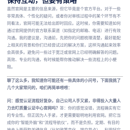
保持互动，但要有策略
虽然官网是主要的信息来源，但它毕竟是个官方平台。对于一些
非常具体、个性化的疑问，或者你对审核过程中的某个环节有不
同看法，官网可能无法给出即时回应。这时候，你需要知道如何
通过官网提供的官方联系渠道（如指定的邮箱、电话）进行有效
沟通。我的建议是，沟通前，先把你的问题梳理清楚，最好能配
上相关的背景和你们已经尝试过的解决方案，这样沟通起来效率
会高很多。避免问一些过于宽泛或官网上已经明确解答的问题。
高效、专业的沟通，有时候能帮你推动解决一些流程上的小梗
阻。
聊了这么多，我知道你可能还有一些具体的小问号，下面我挑了
几个大家常问的，咱们再简单唠唠：
问：感觉认证流程好复杂，自己公司人手又紧，非得投入大量人
力去盯质量认证中心官网吗？
答：你的感觉没错，流程确实有它
的专业性。但正因为人手紧，才更需要聪明地利用官网。把它当
成你的“智能外脑”和“流程导航仪”，而不是负担。定期、有目的
地去上面获取关键信息（比如政策变化、提交节点），利用好它