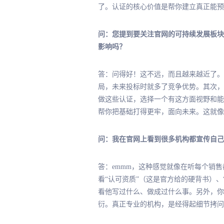
了。认证的核心价值是帮你建立真正能预
问：您提到要关注官网的可持续发展板块
影响吗？
答：问得好！这不远，而且越来越近了。
局，未来投标时就多了竞争优势。其次，像
做这些认证，选择一个有这方面视野和能
帮你把基础打得更牢，面向未来。这就像
问：我在官网上看到很多机构都宣传自己“
答：emmm，这种感觉就像在听每个销
看“认可资质”（这是官方给的硬背书）
看他写过什么、做成过什么事。另外，你
衍。真正专业的机构，是经得起细节拷问