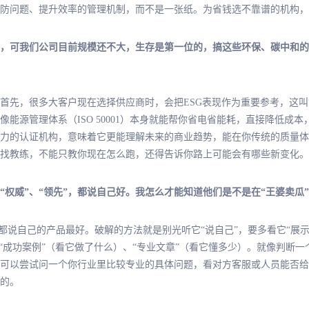
防问题、提升效率的管理机制，而不是一张纸。为省钱选不靠谱的机构，
，可我们公司目前规模还不大，生存是第一位的，搞这些环保、碳中和的
首先，很多大客户现在选择供应商时，会把ESG表现作为重要参考，这叫
能源管理体系（ISO 50001）本身就能帮你省电省能耗，直接降低成本
力的认证机构，意味着它更能理解未来的商业趋势，能在你传统的质量体
找教练，不能只教你现在怎么跑，还得告诉你路上可能会有哪些新变化。
权威”、“领先”，都说自己好。我怎么才能知道他们是不是在“王婆卖瓜
售都说自己的产品最好。破解的方法就是别光听它“说自己”，要多看它“展
、“成功案例”（看它做了什么）、“专业文章”（看它懂多少）。就像判断
可以尝试问一个你行业里比较专业的具体问题，看对方客服或人员能否给
的。