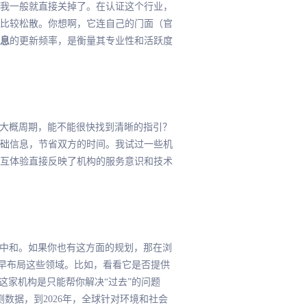
我一般就直接关掉了。在认证这个行业，
比较松散。你想啊，它连自己的门面（官
息
的更新频率，是衡量其专业性和活跃度
程和大概周期，能不能很快找到清晰的指引？
础信息，节省双方的时间。我试过一些机
交互体验直接反映了机构的服务意识和技术
碳中和。如果你也有这方面的规划，那在浏
早早布局这些领域。比如，看看它是否提供
这家机构是只能帮你解决“过去”的问题
测数据，到2026年，全球针对环境和社会