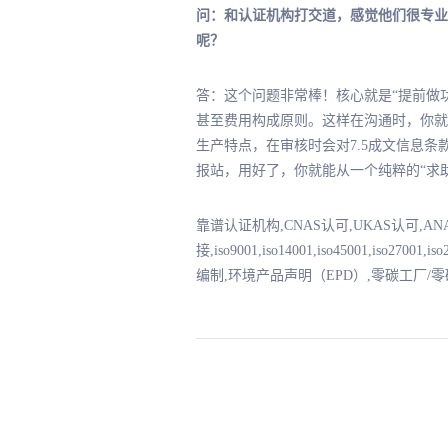
问：和认证机构打交道，感觉他们很专业
呢？
答：这个问题非常棒！核心就是“提前做
甚至费用构成原则。这样在沟通时，你就
生产特点，在审核时会对7.5成文信息
报站，用好了，你就能从一个纯粹的“求助
靠谱认证机构,CNAS认可,UKAS认可,A
接,iso9001,iso14001,iso45001,iso2
编制,环境产品声明（EPD）,零碳工厂/