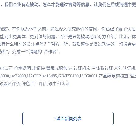
，我们企业有点被动。怎么才能通过官网等信息，让我们在后续沟通中更
功课”。在你联系他们之前，通过深入研究他们的官网，你已经了解了认
能问出更具体、更到位的问题，而不是只能被动地听对方介绍。比如，你
条款有什么特别的关注点吗？” 对方一听，就知道你是做过功课的，沟通会
者”，变成一个清醒的“合作者”。
NAB认可,价格透明,出证快,管家式服务,iso认证机构,三体系认证,20年认
7001,iso20000,iso22000,HACCP,iso13485,GB/T50430,ISO50001,产
零碳园区评价,绿色工厂评价,碳中和认证
返回新闻列表