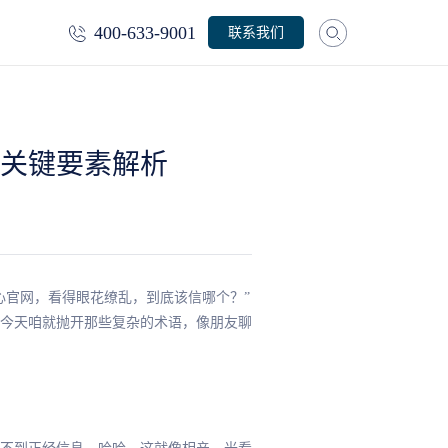
400-633-9001
联系我们
大关键要素解析
心官网，看得眼花缭乱，到底该信哪个？”
今天咱就抛开那些复杂的术语，像朋友聊