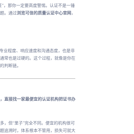
证”，那你一定要高度警惕。认证不是一锤
题。通过
浏览可信的质量认证中心官网
，
的专业程度、响应速度和沟通态度，也是非
通常也是过硬的。这个过程，就像是你在
的判断链。
，直接找一家最便宜的认证机构把证书办
多，但“里子”完全不同。便宜的机构很可
题追溯时，体系根本不管用，损失可就大