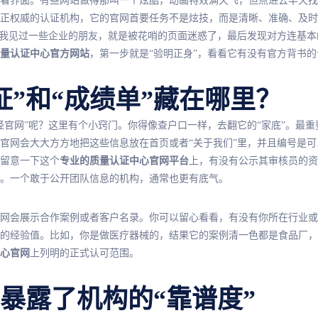
看界面。有些网站做得那叫一个炫酷，动画特效满天飞，但点进去半天找
正权威的认证机构，它的官网首要任务不是炫技，而是清晰、准确、及时
。我见过一些企业的朋友，就是被花哨的页面迷惑了，最后发现对方连基本
量认证中心官方网站
，第一步就是“验明正身”，看看它有没有官方背书
证”和“成绩单”藏在哪里？
官网”呢？这里有个小窍门。你得像查户口一样，去翻它的“家底”。最重要
官网会大大方方地把这些信息放在首页或者“关于我们”里，并且编号是
留意一下这个
专业的质量认证中心官网平台
上，有没有公示其审核员的资
。一个敢于公开团队信息的机构，通常也更有底气。
网会展示合作案例或者客户名录。你可以留心看看，有没有你所在行业或
的经验值。比如，你是做医疗器械的，结果它的案例清一色都是食品厂，
心官网
上列明的正式认可范围。
暴露了机构的“靠谱度”