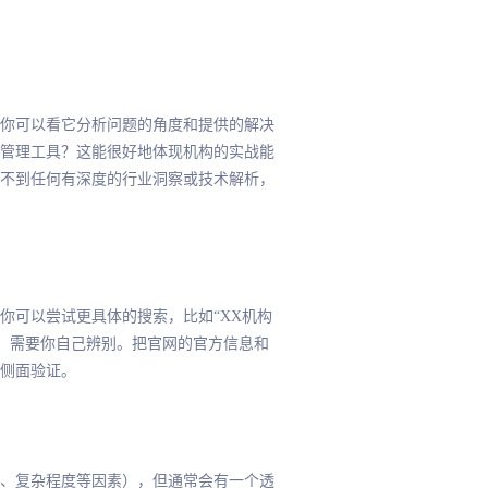
你可以看它分析问题的角度和提供的解决
管理工具？这能很好地体现机构的实战能
不到任何有深度的行业洞察或技术解析，
但你可以尝试更具体的搜索，比如“XX机构
混杂，需要你自己辨别。把官网的官方信息和
侧面验证。
、复杂程度等因素），但通常会有一个透