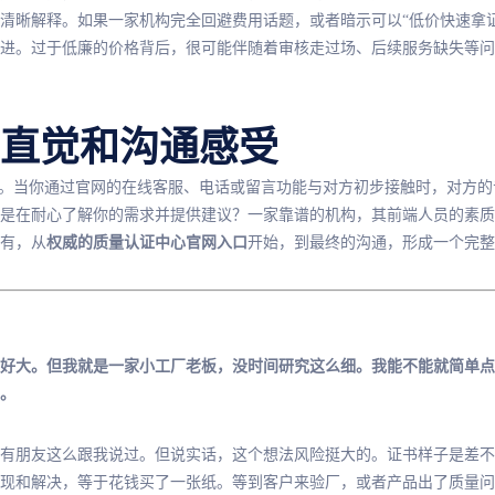
清晰解释。如果一家机构完全回避费用话题，或者暗示可以“低价快速拿
进。过于低廉的价格背后，很可能伴随着审核走过场、后续服务缺失等问
直觉和沟通感受
”。当你通过官网的在线客服、电话或留言功能与对方初步接触时，对方
是在耐心了解你的需求并提供建议？一家靠谱的机构，其前端人员的素质
有，从
权威的质量认证中心官网入口
开始，到最终的沟通，形成一个完整
好大。但我就是一家小工厂老板，没时间研究这么细。我能不能就简单点
。
有朋友这么跟我说过。但说实话，这个想法风险挺大的。证书样子是差不
现和解决，等于花钱买了一张纸。等到客户来验厂，或者产品出了质量问