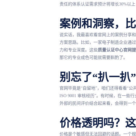
责任的体系认证需求预计将增长30%以
案例和洞察，比
说实话，我最喜欢看官网上的案例分享和
方案思路。比如，一家电子制造企业通过
力和专业深度。这些
质量认证中心官网提
那它的专业成色可能就需要斟酌了。
别忘了“扒一扒
官网毕竟是“自留地”，咱们还得看看“公
ISO 9001 审核经历”。有时候，
外部的民间评价结合起来看，会得到一个
价格透明吗？这
价格是个敏感但无法回避的话题。一个规