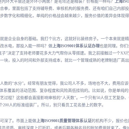
是内环大平层还是外环小两居？是毛坯还是精装？价格能一样吗？
上海IS
合拳，里面包括了支持辅导费、审核机构的服务费、还有咱们自己内部投
进一步数字化和精细化，单纯的价格战会越来越少，服务价值的差异会体现
就是企业自身的基础。我打个比方，这就好比装修房子。一个本来就是精
改水电，那投入能一样吗？做
上海ISO9001体系认证办理
也是同理。你们
底子”决定了支持老师要花多大力气帮你从零搭建。我之前接触过一个XX
一块，投入的时间和外部支持成本，就比一个管理成熟的老牌制造厂高出
人数的“水分”。经常有朋友觉得，我公司人不多，场地也不大，费用应
理体系覆盖的活动范围、复杂程度和风险高低挂钩的。比如说，你是单纯
艺过程？这些都会直接影响审核的“人天数”。一个只有50人但工艺复杂
个200人的标准组装厂。所以，别只看员工花名册上的数字。
可深了。市面上能做
上海ISO9001质量管理体系认证
的机构不少，报价也
核员资质、审核深度上打折扣，或者后期各种名目的附加费用就来了。像I