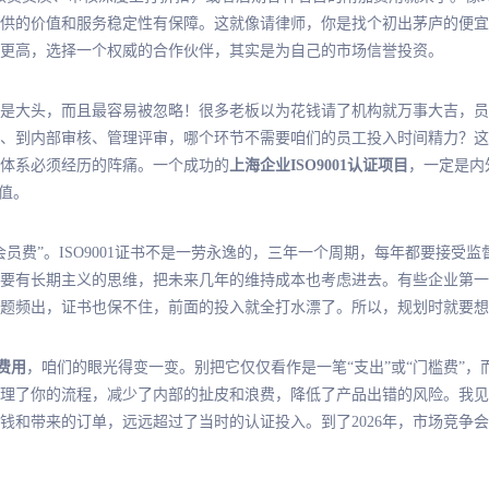
供的价值和服务稳定性有保障。这就像请律师，你是找个初出茅庐的便宜
要求更高，选择一个权威的合作伙伴，其实是为自己的市场信誉投资。
是大头，而且最容易被忽略！很多老板以为花钱请了机构就万事大吉，员
、到内部审核、管理评审，哪个环节不需要咱们的员工投入时间精力？这
体系必须经历的阵痛。一个成功的
上海企业ISO9001认证项目
，一定是内
值。
员费”。ISO9001证书不是一劳永逸的，三年一个周期，每年都要接受
要有长期主义的思维，把未来几年的维持成本也考虑进去。有些企业第一
题频出，证书也保不住，前面的投入就全打水漂了。所以，规划时就要想
体费用
，咱们的眼光得变一变。别把它仅仅看作是一笔“支出”或“门槛费”，
理了你的流程，减少了内部的扯皮和浪费，降低了产品出错的风险。我见
钱和带来的订单，远远超过了当时的认证投入。到了2026年，市场竞争