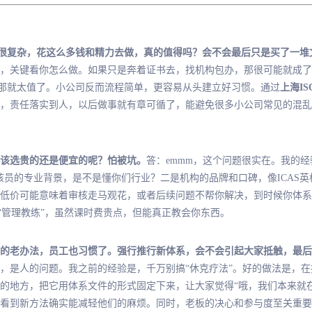
体系很复杂，花这么多钱和精力去做，真的值得吗？会不会最后只是买了一堆
，关键看你怎么做。如果只是奔着证书去，找机构包办，那很可能就成了
会，那就太值了。小公司反而流程简单，更容易从头建立好习惯。通过
上海IS
，责任落实到人，以后做事就有章可循了，能避免很多小公司常见的混乱
该选贵的还是便宜的呢？怕被坑。
答：emmm，这个问题很实在。我的
核员的专业背景，是不是懂你们行业？二是机构的品牌和口碑，像ICAS
低价可能意味着审核走马观花，或者后续问题不帮你解决，到时候你体系
“管理教练”，虽然课时费贵点，但能真正教会你东西。
的老办法，员工也习惯了。强行推行新体系，会不会引起大家抵触，最后
，是人的问题。我之前的经验是，千万别搞“休克疗法”。好的做法是，在
的地方，把它用体系文件的形式固定下来，让大家觉得“哦，我们本来就
看到新方法确实能减轻他们的麻烦。同时，老板的决心和参与度至关重要