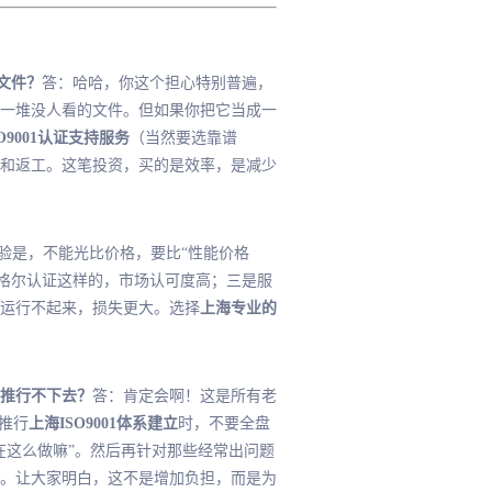
文件？
答：哈哈，你这个担心特别普遍，
一堆没人看的文件。但如果你把它当成一
O9001认证支持服务
（当然要选靠谱
和返工。这笔投资，买的是效率，是减少
经验是，不能光比价格，要比“性能价格
英格尔认证这样的，市场认可度高；三是服
运行不起来，损失更大。选择
上海专业的
推行不下去？
答：肯定会啊！这是所有老
推行
上海ISO9001体系建立
时，不要全盘
在这么做嘛”。然后再针对那些经常出问题
。让大家明白，这不是增加负担，而是为