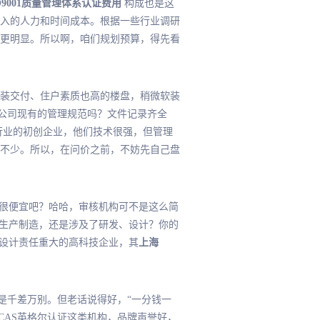
O9001质量管理体系认证费用
构成也是这
入的人力和时间成本。根据一些行业调研
得更明显。所以啊，咱们规划预算，得先看
装交付、住户素质也高的楼盘，稍微软装
公司现有的管理规范吗？文件记录齐全
行业的初创企业，他们技术很强，但管理
不少。所以，在问价之前，不妨先自己盘
该很便宜吧？哈哈，审核机构可不是这么简
的生产制造，还是涉及了研发、设计？你的
、设计责任重大的高科技企业，其
上海
是千差万别。但老话说得好，“一分钱一
CAS英格尔认证这类机构，品牌声誉好，