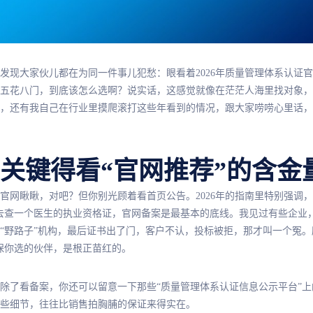
发现大家伙儿都在为同一件事儿犯愁：眼看着2026年质量管理体系认证
五花八门，到底该怎么选啊？说实话，这感觉就像在茫茫人海里找对象，光
，还有我自己在行业里摸爬滚打这些年看到的情况，跟大家唠唠心里话，
关键得看“官网推荐”的含金
官网瞅瞅，对吧？但你别光顾着看首页公告。2026年的指南里特别强调
去查一个医生的执业资格证，官网备案是
最
基本的底线。我见过有些企业
“野路子”机构，
最后
证书出了门，客户不认，投标被拒，那才叫一个冤。
保你选的伙伴，是根正苗红的。
除了看备案，你还可以留意一下那些“质量管理体系认证信息公示平台”
些细节，往往比销售拍胸脯的保证来得实在。