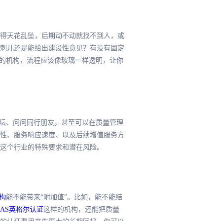
得天花乱坠，后期动不动就找不到人，或
刺儿还是能给出建设性意见？有没有固定
谱的机构，流程应该像玻璃一样透明，让你
论坛、问问同行朋友，甚至可以在质量管理
性、服务响应速度、以及后续增值服务方
这个行业的特殊要求和潜在风险。
构
能不能带来“附加值”。比如，能不能结
CAS英格尔认证
这样的机构，还能把质量