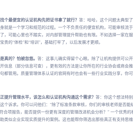
找个
最便宜
的认证机构先把证书拿了就行？
答：哈哈，这个问题太典型了
身就是一个学习和规范的过程。一个不负责任的便宜机构，可能审核流于
了，可能心里也不踏实，对内部管理提升帮助也有限。不如选择一家在服
宝贵的“体检”和“培训”，基础打牢了，以后发展才更顺。
是真的？怕被忽悠。
答：这事儿确实得留个心眼。除了让机构提供可公开
开信息（部分信息可查），更有效的方法是让你所在的行业协会或商会推
句都管用。质量管理体系认证的官网有时也会有一些行业实践分享，你可
正提升管理水平，该怎么和认证机构沟通这个需求？
答：你这个想法特别
这个诉求。你可以问他们：“除了标准条款审核，你们的审核老师是否能
不符合项报告，能否提供一份更有深度的管理改进机会分析？” 一个优秀
助类似企业实现实质提升的案例。这也能帮你筛选出那些真正有支持思维