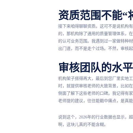
资质范围不能“
接下来咱得聊聊资质。这可不是说机构有张
的，那机构除了通用的质量管理体系，在
的认可业务范围。我遇到过一家做特种材
出门道，而不是走个过场。不然，审核起
审核团队的水平
机构架子搭得再大，
最后
到您厂里实地工
时，就提供审核老师的大致背景，比如在
侧面了解下这些老师的口碑。我记得有家
老师提的建议，往往能戳中痛点，是真能
说到这个，2026年的行业数据也显示，
啊，这块儿真的不能含糊。