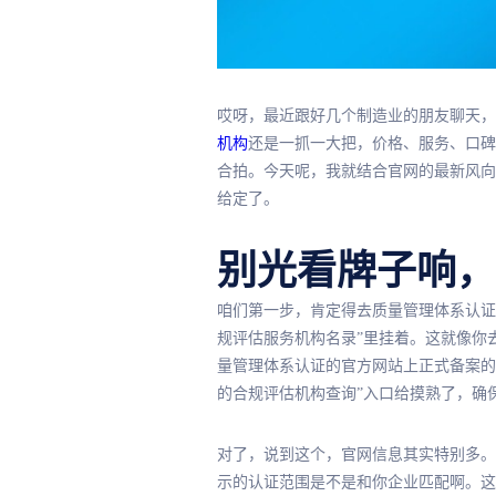
哎呀，
最
近跟好几个制造业的朋友聊天，
机构
还是一抓一大把，价格、服务、口碑
合拍。今天呢，我就结合官网的
最
新风向
给定了。
别光看牌子响，
咱们
第一
步，肯定得去质量管理体系认证
规评估服务机构名录”里挂着。这就像你
量管理体系认证的官方网站上正式备案的
的合规评估机构查询”入口给摸熟了，确
对了，说到这个，官网信息其实特别多。
示的认证范围是不是和你企业匹配啊。这