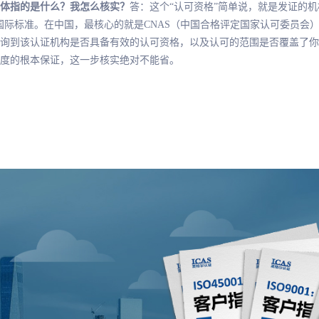
具体指的是什么？我怎么核实？
答：这个“认可资格”简单说，就是发证的
国际标准。在中国，
最
核心的就是CNAS（中国合格评定国家认可委员会）
询到该认证机构是否具备有效的认可资格，以及认可的范围是否覆盖了你
度的根本保证，这一步核实
绝对
不能省。