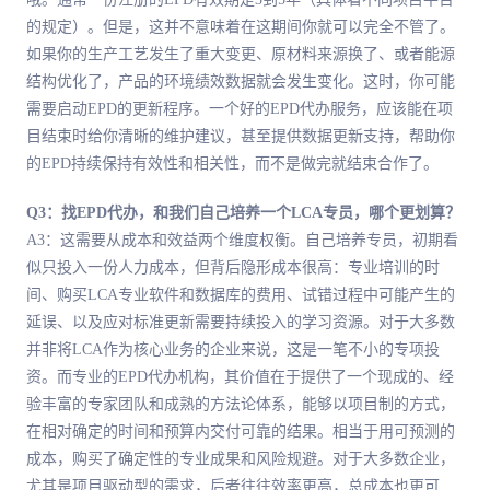
的规定）。但是，这并不意味着在这期间你就可以完全不管了。
如果你的生产工艺发生了重大变更、原材料来源换了、或者能源
结构优化了，产品的环境绩效数据就会发生变化。这时，你可能
需要启动EPD的更新程序。一个好的EPD代办服务，应该能在项
目结束时给你清晰的维护建议，甚至提供数据更新支持，帮助你
的EPD持续保持有效性和相关性，而不是做完就结束合作了。
Q3：找EPD代办，和我们自己培养一个LCA专员，哪个更划算？
A3：这需要从成本和效益两个维度权衡。自己培养专员，初期看
似只投入一份人力成本，但背后隐形成本很高：专业培训的时
间、购买LCA专业软件和数据库的费用、试错过程中可能产生的
延误、以及应对标准更新需要持续投入的学习资源。对于大多数
并非将LCA作为核心业务的企业来说，这是一笔不小的专项投
资。而专业的EPD代办机构，其价值在于提供了一个现成的、经
验丰富的专家团队和成熟的方法论体系，能够以项目制的方式，
在相对确定的时间和预算内交付可靠的结果。相当于用可预测的
成本，购买了确定性的专业成果和风险规避。对于大多数企业，
尤其是项目驱动型的需求，后者往往效率更高，总成本也更可