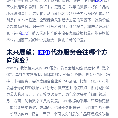
终帮助他们成功中标。这个案例给我的启发是，专业的
EPD
代办
不仅仅是帮你拿到一份证书，更是通过科学的数据，将你产品的
环境绩效量化、透明化，从而转化为市场竞争力和品牌声誉。特
别是在2026年临近，全球绿色采购趋势加强的背景下，这份价值
会越来越凸显。据一些行业分析预测，到2026年，将产品环境信
息（包括
EPD
）纳入采购标准的主流买家和政策数量可能会增长
不少，提前布局的企业无疑会占据更主动的位置。
未来展望：
EPD
代办服务会往哪个方
向演变？
emmm，我觉得未来的EPD服务，肯定会越来越“综合化”和“数字
化”。单纯的文档编制和流程跑腿，价值会降低。更专业的EPD支
持与申报服务，会深度融合企业的ESG战略。比如，代办方可能
会基于你的EPD数据，帮你分析供应链上的碳热点，识别减排潜
力
最
大的环节，甚至链接到碳交易、绿色金融等更广阔的领域。
另一方面，随着数字工具的发展，EPD数据的采集、管理和更新
可能会变得更高效、更动态。也许不久的将来，我们看到的不是
一份静态的PDF报告，而是一个可以实时反映产品环境绩效改善