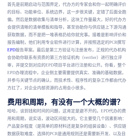
首先是前期启动与范围界定，代办方的专家会和你一起明确评价
的目标、功能单位、系统边界，这一步很关键，定错了后面全跑
偏。然后是数据收集与清单分析，这块工作量
最
大，好的代办方
会提供清晰的清单模板和指导，甚至协助你与供应链上下游沟通
获取数据，而不是把一堆表格扔给你就完事。接着是影响评价和
报告编制，他们利用专业软件进行计算，并按照选定的PCR撰写
EPD
报告草案。
最后
是第三方验证与注册发布，正规的代办机构
会协助你联系有资质的第三方验证机构（verifier）进行独立评
审，并提交到对应的EPD项目平台进行注册和公开。你看，整个
EPD办理流程中，企业侧主要需要提供真实、准确的基础数据，
并参与关键节点的确认，而技术性、程序性的复杂工作都由代办
方扛了，对企业内部资源的占用会小很多。
费用和周期，有没有一个大概的谱？
哈哈，谈到钱和时间的问題，这肯定是避不开的。EPD代办的费
用和周期，说实话，波动区间挺大的。它主要受几个因素影响：
产品复杂程度（是简单的原材料还是复杂的组装设备）、供应链
数据获取难度、选择的PCR是通用规则还是需要新开发、以及目