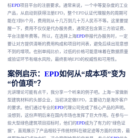
标
EPD
项目平台的注册要求。通常来说，一个中等复杂度的工业
产品，从启动到获得注册EPD，整个EPD认证代理服务的周期可
能在3到6个月，费用则从十几万到几十万人民币不等。这里要提
醒一下，费用不仅仅是代办服务费，通常还包含第三方验证费、
平台注册年费等。所以，在选择上海
EPD
申报代办服务时，一定
要让对方提供清晰的费用构成和项目时间表，避免后续出现意想
不到的增项。也别单纯比价，过低的价格可能意味着在数据质量
或验证环节有缩水风险，
最
终影响EPD的权威性和可用性。
案例启示：
EPD
如何从“成本项”变为
“价值项”？
光讲理论可能有点干，我分享一个听来的例子吧。上海一家做新
型建筑材料的头部企业，当初决定做EPD，主要动力是海外客户
的要求。他们通过专业的
EPD
代理公司完成了核心产品的声明。
没想到，这份声明后来在国内市场也发挥了巨大作用。在参与一
些大型绿色建筑项目招标时，他们的
EPD
成为了有力的“绿色证
据”，直观展示了产品相较于传统材料在碳足迹等方面的优势，
最