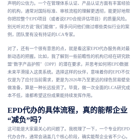
声明的公信力。一个在管理体系认证、产品认证方面有丰富经验
的机构，通常对国际标准、审核流程的理解更透彻，能更好地帮
你把控整个EPD项目（或者说EPD合规评估项目）的质量风险。
别光听对方说“我们能做”，得多问问他们做过哪些类似行业的案
例，团队里有没有持证的LCA专家。
对了，还有一个很有意思的点，就是看这家EPD代办服务商对
最
新动态的把握。比如，我了解到一些前瞻性的机构已经在研究欧
盟“数字产品护照”（DPP）的潜在要求，并思考如何将EPD数据
未来平滑接入这类系统。选择这样的伙伴，意味着你的EPD不仅
仅是为了应付当前需求，更是为2026年乃至更远的绿色贸易壁垒
做准备，算是一种长远投资了。毕竟，做一次全面的LCA研究成
本不低，谁都希望这份成果能持续发挥作用。
EPD代办的具体流程，真的能帮企业
“减负”吗？
这可能是大家
最
关心的问题了。我梳理了一下，一个专业的EPD
代办合作，通常会涵盖几个核心阶段，确实能帮企业省不少心。