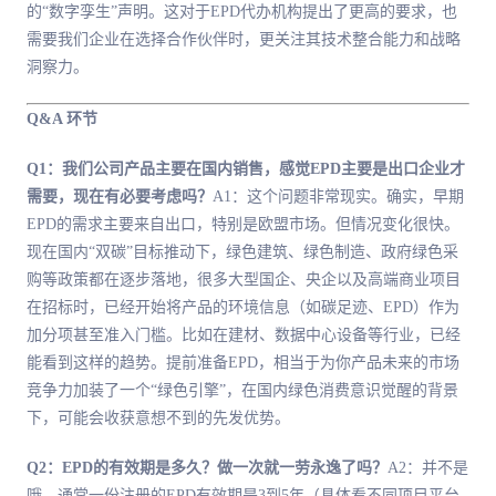
的“数字孪生”声明。这对于EPD代办机构提出了更高的要求，也
需要我们企业在选择合作伙伴时，更关注其技术整合能力和战略
洞察力。
Q&A 环节
Q1：我们公司产品主要在国内销售，感觉EPD主要是出口企业才
需要，现在有必要考虑吗？
A1：这个问题非常现实。确实，早期
EPD的需求主要来自出口，特别是欧盟市场。但情况变化很快。
现在国内“双碳”目标推动下，绿色建筑、绿色制造、政府绿色采
购等政策都在逐步落地，很多大型国企、央企以及高端商业项目
在招标时，已经开始将产品的环境信息（如碳足迹、EPD）作为
加分项甚至准入门槛。比如在建材、数据中心设备等行业，已经
能看到这样的趋势。提前准备EPD，相当于为你产品未来的市场
竞争力加装了一个“绿色引擎”，在国内绿色消费意识觉醒的背景
下，可能会收获意想不到的先发优势。
Q2：EPD的有效期是多久？做一次就一劳永逸了吗？
A2：并不是
哦。通常一份注册的EPD有效期是3到5年（具体看不同项目平台