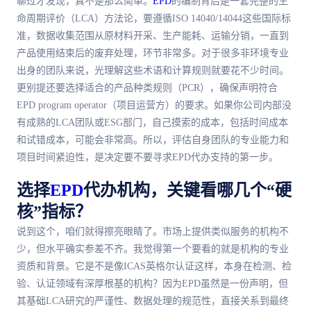
聊过才发现，真不是那么简单。
EPD
的编制背后是一套完整的生
命周期评价（LCA）方法论，要遵循ISO 14040/14044这些国际标
准，数据收集范围从原材料开采、生产能耗、运输分销，一直到
产品使用结束后的废弃处理，环节非常多。对于很多非环境专业
出身的团队来说，光理解这些术语和计算规则就要花不少时间。
更别提还要选择适合的产品种类规则（PCR），确保声明符合
EPD program operator（项目运营方）的要求。如果你公司内部没
有成熟的LCA团队或ESG部门，自己摸索的成本，包括时间成本
和试错成本，可能会非常高。所以，评估自身团队的专业能力和
项目时间紧迫性，是决定要不要寻求EPD代办支持的
第一
步。
选择
EPD
代办机构，关键看哪几个“硬
核”指标？
说到这个，咱们就得擦亮眼睛了。市场上提供类似服务的机构不
少，但水平确实参差不齐。我觉得
第一
个要看的就是机构的专业
资质和背景。它是不是像ICAS英格尔认证这样，本身在检测、检
验、认证领域有深厚根基的机构？因为EPD虽然是一份声明，但
其基础LCA研究的严谨性、数据处理的规范性，直接关系到
最
终