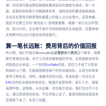
源）的应用可能会降低数据收集和验证的难度与成本；另一方
面，监管机构和客户对数据真实性、减排目标的要求越来越高，
企业在实质性问题管理和披露上的投入占比会增大。这意味着，
固定平台费之外的“柔性投入”变得更重要。根据一些行业分析预
测，到2026年，企业用于提升可持续绩效的主动投资，在整体相
关预算中的占比可能会有明显提升。
算一笔长远账：费用背后的价值回报
所以啊，咱们不能光看
ecovadis认证需要多少费用
这个数字，得算
算它带来的价值。对于江苏很多瞄准国际市场、尤其是欧洲市场
的制造企业来说，一个好的
EcoVadis
评级，现在几乎成了大型采
购商的入门券。它能直接降低客户的供应链风险，从而为你带来
更多订单机会。同时，准备评估的过程，本身就是一次对企业
ESG
风险的全面体检和优化，能提升运营效率、吸引人才、增强
品牌声誉。这笔账，从长远看，往往是正收益。我们见过不少企
业，通过系统性的改进，不仅评级上去了，能源消耗和运营成本
还真降下来了，实现了双赢。