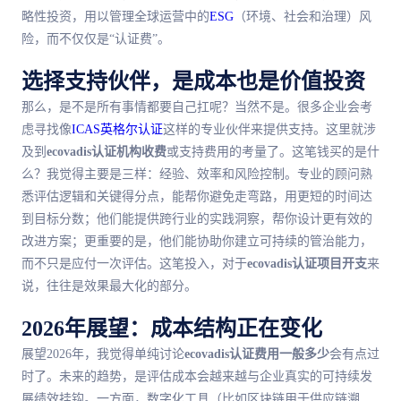
略性投资，用以管理全球运营中的
ESG
（环境、社会和治理）风
险，而不仅仅是“认证费”。
选择支持伙伴，是成本也是价值投资
那么，是不是所有事情都要自己扛呢？当然不是。很多企业会考
虑寻找像
ICAS英格尔认证
这样的专业伙伴来提供支持。这里就涉
及到
ecovadis认证机构收费
或支持费用的考量了。这笔钱买的是什
么？我觉得主要是三样：经验、效率和风险控制。专业的顾问熟
悉评估逻辑和关键得分点，能帮你避免走弯路，用更短的时间达
到目标分数；他们能提供跨行业的实践洞察，帮你设计更有效的
改进方案；更重要的是，他们能协助你建立可持续的管治能力，
而不只是应付一次评估。这笔投入，对于
ecovadis认证项目开支
来
说，往往是效果
最
大化的部分。
2026年展望：成本结构正在变化
展望2026年，我觉得单纯讨论
ecovadis认证费用一般多少
会有点过
时了。未来的趋势，是评估成本会越来越与企业真实的可持续发
展绩效挂钩。一方面，数字化工具（比如区块链用于供应链溯