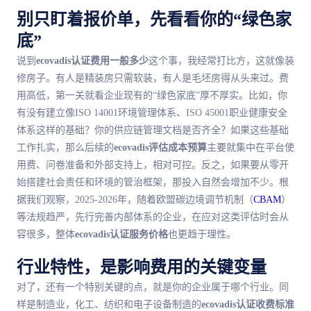
别只盯着报价单，先看看你的“绿色家
底”
说到
ecovadis认证费用一般多少
这个事，我经常打比方，这就像装
修房子。有人是精装房只需软装，有人是毛坯房得从头来过。费
用高低，
第一
关就看企业现有的“绿色家底”厚不厚实。比如，你
有没有建立像ISO 14001环境管理体系、ISO 45001职业健康安全
体系这样的基础？你的供应链管理文档是否齐全？如果这些基础
工作扎实，那么后续的
ecovadis评估成本预算
主要就集中在平台使
用费、问卷准备和外部支持上，相对可控。反之，如果要从零开
始搭建社会责任和环境的管治框架，那投入自然会增加不少。根
据我们观察，2025-2026年，随着欧盟碳边境调节机制（
CBAM
）
等法规趋严，先行完善内部体系的企业，在应对这类评估时会从
容很多，整体
ecovadis认证服务价格
也更趋于理性。
行业特性，是影响费用的关键变量
对了，还有一个特别关键的点，就是你的企业属于哪个行业。同
样是制造业，化工、纺织和电子设备制造的
ecovadis认证收费标准