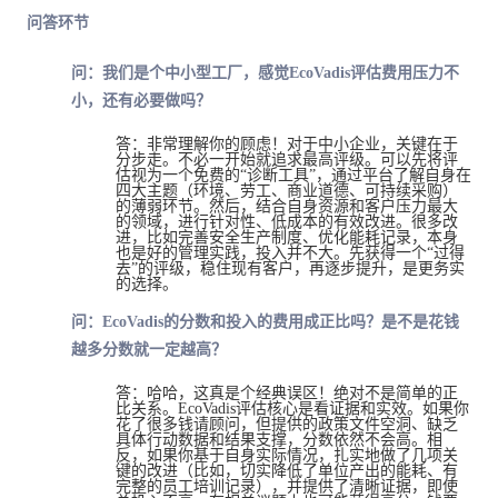
问答环节
问：我们是个中小型工厂，感觉EcoVadis评估费用压力不
小，还有必要做吗？
答：非常理解你的顾虑！对于中小企业，关键在于
分步走。不必一开始就追求
最高
评级。可以先将评
估视为一个免费的“诊断工具”，通过平台了解自身在
四大主题（环境、劳工、商业道德、可持续采购）
的薄弱环节。然后，结合自身资源和客户压力
最
大
的领域，进行针对性、低成本的有效改进。很多改
进，比如完善安全生产制度、优化能耗记录，本身
也是好的管理实践，投入并不大。先获得一个“过得
去”的评级，稳住现有客户，再逐步提升，是更务实
的选择。
问：EcoVadis的分数和投入的费用成正比吗？是不是花钱
越多分数就一定越高？
答：哈哈，这真是个经典误区！
绝对
不是简单的正
比关系。EcoVadis评估核心是看证据和实效。如果你
花了很多钱请顾问，但提供的政策文件空洞、缺乏
具体行动数据和结果支撑，分数依然不会高。相
反，如果你基于自身实际情况，扎实地做了几项关
键的改进（比如，切实降低了单位产出的能耗、有
完整的员工培训记录），并提供了清晰证据，即使