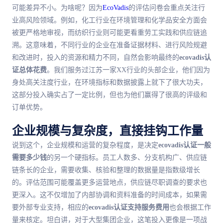
可能差异不小。为啥呢？因为
EcoVadis
的评估问卷会重点关注行
业高风险领域。例如，化工行业在环境管理和化学品安全方面会
被更严格地审视，而纺织行业则可能更看重劳工实践和供应链追
溯。这意味着，不同行业的企业在准备证据材料、进行风险规避
和改进时，投入的资源和精力不同，自然会影响
最
终的
ecovadis认
证总体花费
。我们服务过江苏一家XX行业的头部企业，他们因为
身处高关注度行业，在环境指标和数据披露上就下了很大功夫，
这部分投入确实占了一定比例，但也为他们赢得了很高的评级和
订单优势。
企业规模与复杂度，直接挂钩工作量
说到这个，企业规模和运营的复杂程度，是决定
ecovadis认证一般
需要多少钱
的另一个硬指标。员工人数多、分支机构广、供应链
链条长的企业，需要收集、核验和整理的数据量是指数级增长
的。评估范围可能覆盖更多运营地点，供应链尽职调查的要求也
更深入。这不仅增加了内部协调和资料准备的时间成本，如果需
要外部专业支持，相应的
ecovadis认证支持服务费用
也会根据工作
量来核定。坦白讲，对于大型集团企业，这笔投入更像是一项战