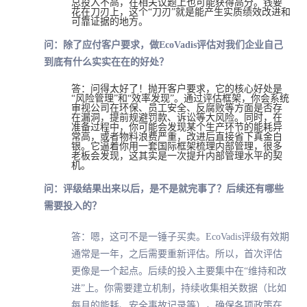
总投入不高，在相关议题上也可能获得高分。钱要
花在刀刃上，这个“刀刃”就是能产生实质绩效改进和
可靠证据的地方。
问：除了应付客户要求，做EcoVadis评估对我们企业自己
到底有什么实实在在的好处？
答：问得太好了！抛开客户要求，它的核心好处是
“风险管理”和“效率发现”。通过评估框架，你会系统
审视公司在环保、员工安全、反腐败等方面是否存
在漏洞，提前规避罚款、诉讼等大风险。同时，在
准备过程中，你可能会发现某个生产环节的能耗异
常高，或者物料浪费严重，改进后直接省下真金白
银。它逼着你用一套国际框架梳理内部管理，很多
老板会发现，这其实是一次提升内部管理水平的契
机。
问：评级结果出来以后，是不是就完事了？后续还有哪些
需要投入的？
答：嗯，这可不是一锤子买卖。EcoVadis评级有效期
通常是一年，之后需要重新评估。所以，首次评估
更像是一个起点。后续的投入主要集中在“维持和改
进”上。你需要建立机制，持续收集相关数据（比如
每月的能耗、安全事故记录等），确保各项政策在