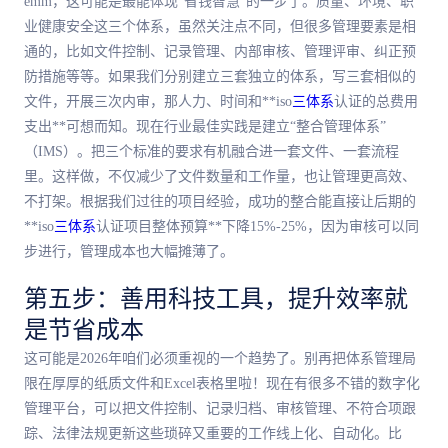
emm，这可能是
最
能体现“省钱智慧”的一步了。质量、环境、职
业健康安全这三个体系，虽然关注点不同，但很多管理要素是相
通的，比如文件控制、记录管理、内部审核、管理评审、纠正预
防措施等等。如果我们分别建立三套独立的体系，写三套相似的
文件，开展三次内审，那人力、时间和**iso
三体系
认证的总费用
支出**可想而知。现在行业
最佳
实践是建立“整合管理体系”
（IMS）。把三个标准的要求有机融合进一套文件、一套流程
里。这样做，不仅减少了文件数量和工作量，也让管理更高效、
不打架。根据我们过往的项目经验，成功的整合能直接让后期的
**iso
三体系
认证项目整体预算**下降15%-25%，因为审核可以同
步进行，管理成本也大幅摊薄了。
第五步：善用科技工具，提升效率就
是节省成本
这可能是2026年咱们必须重视的一个趋势了。别再把体系管理局
限在厚厚的纸质文件和Excel表格里啦！现在有很多不错的数字化
管理平台，可以把文件控制、记录归档、审核管理、不符合项跟
踪、法律法规更新这些琐碎又重要的工作线上化、自动化。比