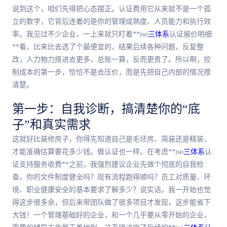
说到这个，咱们先得把心态摆正。认证费用它从来就不是一个孤
立的数字，它背后连着的是你的管理成熟度、人员能力和执行效
率。我见过不少企业，一上来就只盯着**iso
三体系
认证报价明细
**看，比来比去选了个
最便宜
的，结果后续各种问题，反复整
改，人力物力搭进去更多，总账一算，反而更贵了。所以啊，控
制成本的
第一
步，恰恰不是去压价，而是先把自己内部的情况摸
清楚。
第一
步：自我诊断，搞清楚你的“底
子”和真实需求
这就好比装修房子，你得先知道自己是毛坯房、简装还是精装，
才能准确估算要花多少钱。做认证也一样。在考虑**iso
三体系
认
证支持服务收费**之前，我强烈建议企业先做个彻底的自我检
查。你的文件制度健全吗？现有流程跑得顺吗？员工对质量、环
境、职业健康安全的基本要求了解多少？说实话，我一开始也觉
得这步很多余，但后来带团队做了很多项目才发现，这步能省下
大钱！一个管理基础好的企业，和一个几乎要从零开始的企业，