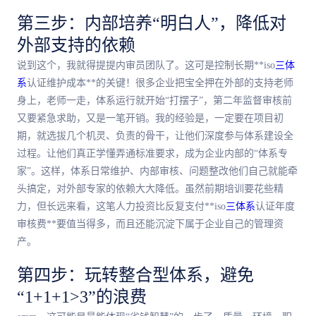
第三步：内部培养“明白人”，降低对
外部支持的依赖
说到这个，我就得提提内审员团队了。这可是控制长期**iso
三体
系
认证维护成本**的关键！很多企业把宝全押在外部的支持老师
身上，老师一走，体系运行就开始“打摆子”，第二年监督审核前
又要紧急求助，又是一笔开销。我的经验是，一定要在项目初
期，就选拔几个机灵、负责的骨干，让他们深度参与体系建设全
过程。让他们真正学懂弄通标准要求，成为企业内部的“体系专
家”。这样，体系日常维护、内部审核、问题整改他们自己就能牵
头搞定，对外部专家的依赖大大降低。虽然前期培训要花些精
力，但长远来看，这笔人力投资比反复支付**iso
三体系
认证年度
审核费**要值当得多，而且还能沉淀下属于企业自己的管理资
产。
第四步：玩转整合型体系，避免
“1+1+1>3”的浪费