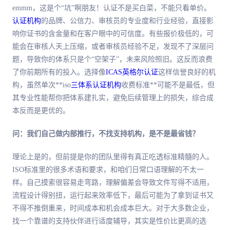
emmm，这是个“坑”啊朋友！认证不是买白菜，不能只看单价。
认证机构
的品牌、公信力、审核员的专业度和行业经验，直接影
响你证书的含金量和在客户眼中的可信度。有些报价极低的，可
能会在审核人天上压缩，或者审核员经验不足，发现不了深层问
题，导致你的体系只是个“空架子”，未来风险照旧。这反而浪费
了你前期所有的投入。选择像
ICAS英格尔认证
这样信誉良好的机
构，虽然单次**iso
三体系
认证机构
收费标准**可能不是
最低
，但
其专业性能帮你把体系建扎实，避免后续管理上的损失，综合成
本反而是更优的。
问：我们自己做内部推行，不找支持机构，是不是
最
省钱？
理论上是的，但前提是你的团队里得有真正吃透标准精髓的人。
ISO标准里的很多术语和要求，和咱们日常口语理解的不太一
样。自己摸索很容易走弯路，理解偏差会导致文件写得不适用，
流程设计得别扭，运行起来效率低下，
最后
可能为了拿到证书又
不得不推倒重来，时间成本和机会成本巨大。对于大多数企业，
找一个靠谱的支持伙伴进行适度辅导，其实是性价比更高的选