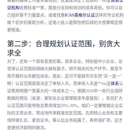
需要的辅导工作量天差地别，这直接决定了后续的**iso
三体系
认
证机构
收费标准**里，那部分支持和培训的成本高低。你可以自
己组织骨干力量盘点，或者找像
ICAS英格尔认证
这样的专业机构
做个初步的差距分析，这笔小投入能帮你把后续的大预算框定得
更精准。
第二步：合理规划认证范围，别贪大
求全
对了，还有一个很有意思的事。很多企业，特别是中小企业，总
觉得认证范围划得越大越有面子。把不相关的生产环节、甚至不
常开展的业务都包进去。朋友，这可不是超市买东西“买一送一”
啊！认证范围直接决定了审核人天，而审核人天是**iso
三体系
认
证费用明细**里
最
大的一块成本之一。根据2026年一些行业调研
数据的预估（来源：某知名企业管理智库年度报告），盲目扩大
认证范围可能导致总费用增加20%-30%。咱们一定要根据企业实
际的主营业务、常设场所来精准划定范围。先把核心业务和主要
场所做扎实、拿到证书，等以后业务拓展了，再申请扩项，这才
是更经济聪明的做法。