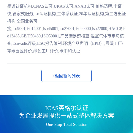
靠谱认证机构,CNAS认可,UKAS认可,ANAB认可,价格透明,出证
快,管家式服务,iso认证机构,三体系认证,20年认证机构,第三方出证
机构,全国业务可
接,iso9001,iso14001,iso45001,iso27001,iso20000,iso22000,HACCP,is
o13485,GB/T50430,ISO50001,产品碳足迹核查,温室气体审定与核
查,Ecovadis评级,ESG报告编制,环境产品声明（EPD）,零碳工厂/
零碳园区评价,绿色工厂评价,碳中和认证
返回新闻列表
ICAS英格尔认证
为企业发展提供一站式整体解决方案
One-Stop Total Solution