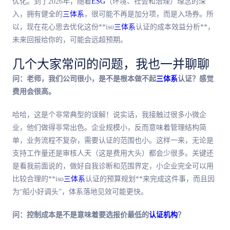
优化。到了2026年，随着
ESG
（环境、社会和治理）理念的深
入，拥有健全的
三体系
，很可能不再是加分项，而是入场券。所
以，现在花心思去优化这份**iso
三体系
认证的成本效益分析**，
未来回报给你的，可能会远超预期。
几个大家常问的问题，我也一并聊聊
问：老师，我们公司很小，是不是根本做不起
三体系
认证？感觉
费用会很高。
哈哈，这是个非常典型的误解！说实话，我接触过很多小微企
业，他们做得非常出色。企业规模小，反而意味着管理结构简
单，业务流程不复杂，需要认证的范围也小。这样一来，无论是
支持工作量还是审核人天（这是费用大头）都会少很多。关键还
是看我前面说的，做好自我诊断和范围界定，小企业完全可以用
比较合理的**iso
三体系
认证的预算规划**来完成这件事，而且因
为“船小好调头”，体系落地见效可能更快。
问：控制成本是不是意味着要选报价
最低
的
认证机构
？