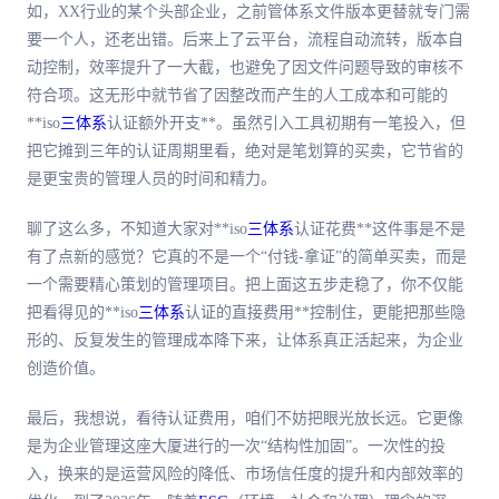
如，XX行业的某个头部企业，之前管体系文件版本更替就专门需
要一个人，还老出错。后来上了云平台，流程自动流转，版本自
动控制，效率提升了一大截，也避免了因文件问题导致的审核不
符合项。这无形中就节省了因整改而产生的人工成本和可能的
**iso
三体系
认证额外开支**。虽然引入工具初期有一笔投入，但
把它摊到三年的认证周期里看，
绝对
是笔划算的买卖，它节省的
是更宝贵的管理人员的时间和精力。
聊了这么多，不知道大家对**iso
三体系
认证花费**这件事是不是
有了点新的感觉？它真的不是一个“付钱-拿证”的简单买卖，而是
一个需要精心策划的管理项目。把上面这五步走稳了，你不仅能
把看得见的**iso
三体系
认证的直接费用**控制住，更能把那些隐
形的、反复发生的管理成本降下来，让体系真正活起来，为企业
创造价值。
最后
，我想说，看待认证费用，咱们不妨把眼光放长远。它更像
是为企业管理这座大厦进行的一次“结构性加固”。一次性的投
入，换来的是运营风险的降低、市场信任度的提升和内部效率的