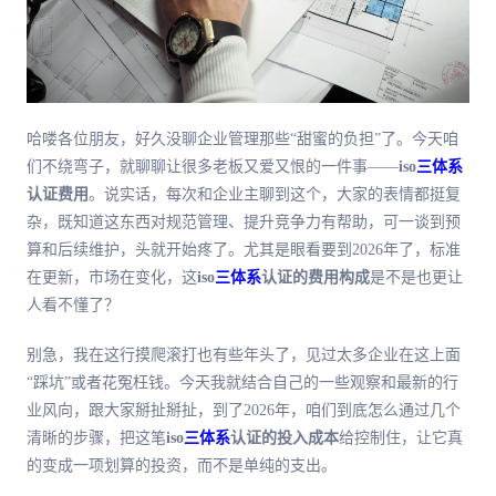
哈喽各位朋友，好久没聊企业管理那些“甜蜜的负担”了。今天咱
们不绕弯子，就聊聊让很多老板又爱又恨的一件事——
iso
三体系
认证费用
。说实话，每次和企业主聊到这个，大家的表情都挺复
杂，既知道这东西对规范管理、提升竞争力有帮助，可一谈到预
算和后续维护，头就开始疼了。尤其是眼看要到2026年了，标准
在更新，市场在变化，这
iso
三体系
认证的费用构成
是不是也更让
人看不懂了？
别急，我在这行摸爬滚打也有些年头了，见过太多企业在这上面
“踩坑”或者花冤枉钱。今天我就结合自己的一些观察和
最
新的行
业风向，跟大家掰扯掰扯，到了2026年，咱们到底怎么通过几个
清晰的步骤，把这笔
iso
三体系
认证的投入成本
给控制住，让它真
的变成一项划算的投资，而不是单纯的支出。