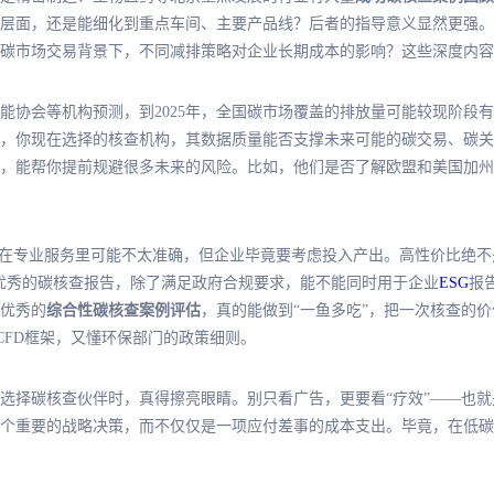
层面，还是能细化到重点车间、主要产品线？后者的指导意义显然更强。
碳市场交易背景下，不同减排策略对企业长期成本的影响？这些深度内容
能协会等机构预测，到2025年，全国碳市场覆盖的排放量可能较现阶段
，你现在选择的核查机构，其数据质量能否支撑未来可能的碳交易、碳关
，能帮你提前规避很多未来的风险。比如，他们是否了解欧盟和美国加州
词在专业服务里可能不太准确，但企业毕竟要考虑投入产出。高性价比绝不
优秀的碳核查报告，除了满足政府合规要求，能不能同时用于企业
ESG
报
优秀的
综合性碳核查案例评估
，真的能做到“一鱼多吃”，把一次核查的价
CFD框架，又懂环保部门的政策细则。
业在选择碳核查伙伴时，真得擦亮眼睛。别只看广告，更要看“疗效”——也
个重要的战略决策，而不仅仅是一项应付差事的成本支出。毕竟，在低碳