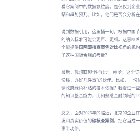
看它案例中的数据颗粒度。是仅仅到企业
结
和趋势预判。比如，他们是否会分析在
说到数据引用，这里插一句。根据中国节
的纳入标准可能会更严、更细。这意味着
个能提供
国际碳核查案例对比
视角的机构
了这种国际合规的考量？
最后
，我想聊聊“性价比”。哈哈，这个
份钱，办好几件事”的伙伴。比如，一份
请政府绿色补贴的技术依据？我看过一些
的知识整合能力，比如熟悉金融领域的T
总之，面对2025年的临近，北京的企
发和真实价值的
碳核查案例
。把它当成一
事半功倍。