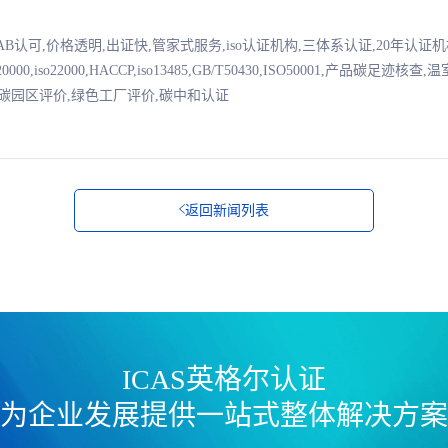
NAB认可,价格透明,出证快,管家式服务,iso认证机构,三体系认证,20年认
7001,iso20000,iso22000,HACCP,iso13485,GB/T50430,ISO50001,产
零碳园区评价,绿色工厂评价,碳中和认证
返回新闻列表
ICAS英格尔认证
为企业发展提供一站式整体解决方案