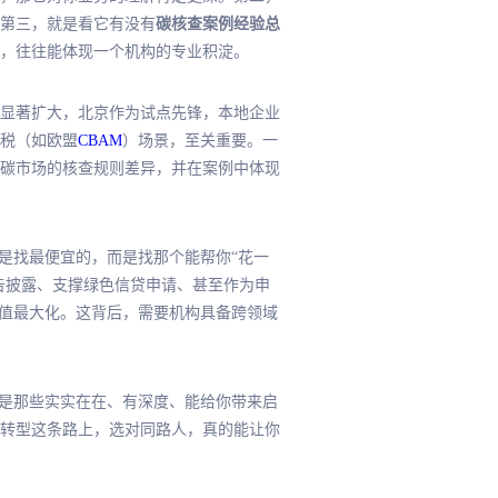
第三，就是看它有没有
碳核查案例经验总
，往往能体现一个机构的专业积淀。
有显著扩大，北京作为试点先锋，本地企业
税（如欧盟
CBAM
）场景，至关重要。一
碳市场的核查规则差异，并在案例中体现
是找
最便宜
的，而是找那个能帮你“花一
告披露、支撑绿色信贷申请、甚至作为申
值
最
大化。这背后，需要机构具备跨领域
就是那些实实在在、有深度、能给你带来启
转型这条路上，选对同路人，真的能让你