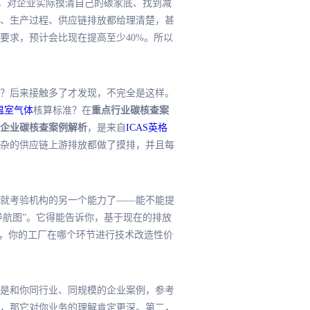
”，对企业实际摸清自己的碳家底、找到减
、生产过程、供应链排放都给理清楚，甚
要求，预计会比现在提高至少40%。所以
？后来接触多了才发现，不完全是这样。
温室气体
核算标准？在
重点行业碳核查案
企业碳核查案例解析
，是来自
ICAS英格
杂的供应链上游排放都做了摸排，并且每
就考验机构的另一个能力了——能不能提
导航图”。它得能告诉你，基于现在的排放
），你的工厂在哪个环节进行技术改造性价
。
是和你同行业、同规模的企业案例，参考
，那它对你业务的理解肯定更深。第二，