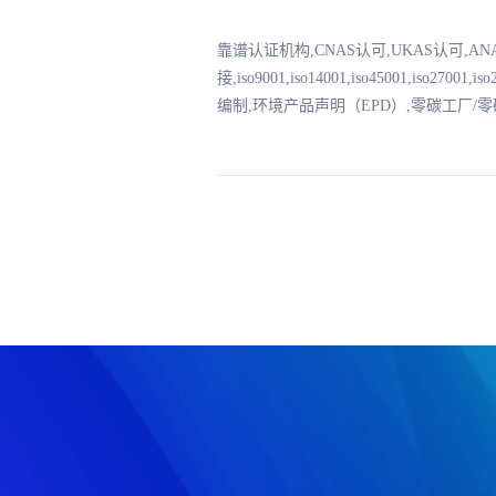
靠谱认证机构,CNAS认可,UKAS认可,A
接,iso9001,iso14001,iso45001,iso2
编制,环境产品声明（EPD）,零碳工厂/