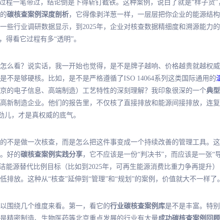
算过程一笔带过，结论倒是下得斩钉截铁。这种案例，说白了就是“样子货
的
碳核查案例深度剖析
，它得像剥洋葱一样，一层层把你企业的能源结构
一些行业调研数据显示，到2025年，企业对核查数据精细度和溯源能力的
，得看它过程有多“透明”。
怎么看？说实话，我一开始也觉得，是不是牌子越响、价格越贵就越权威
不是够硬核。比如，是不是严格遵循了ISO 14064系列这类国际通用的
京的电子信息、高端制造）工艺特性的深刻理解？我印象很深的一个
典型
高新制造企业。他们的报告里，不仅核了直接排放和能源间接排放，连复
实劲儿，才是真权威的底气。
的不是做一次核查，而是怎么把这件事变成一个持续改善的管理工具。这
。好的
碳核查案例实践分享
，它不应该是一份“判决书”，而应该是一张“
清洁能源替代比例目标（比如到2025年，可再生能源消费比重力争再提升
排放。这种从“核查”延伸到“管理”和“规划”的案例，价值就大不一样了
以围绕几个维度来看。
第一
，看它的
行业碳核查案例库
是不是丰富。特别
是精密制造、生物医药等北京重点发展的行业有大量
成功碳核查案例回顾