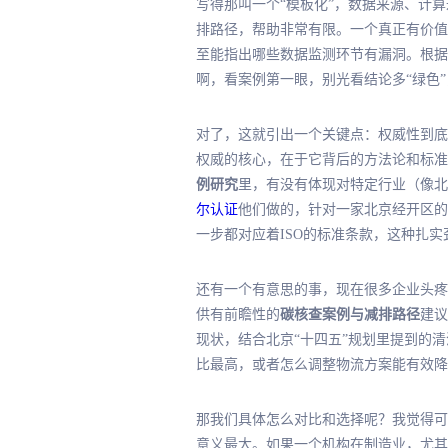
写得那叫一个“模板化”，数据来源、计
排路径，帮助非常有限。一个真正有价值
至能指出哪些数据监测环节有漏洞。根据
啊，看案例
第一
眼，别光看结论多“绿色”
对了，这就引出一个关键点：权威性到底
权威的核心，在于它背后的方法论和标准是
例研究
里，有没有体现对特定行业（像北
尔认证
他们做的，针对一家北京经开区的
一步都对应着ISO的标准条款，这种扎
还有一个有意思的事，现在很多企业头疼
供有前瞻性的
碳核查案例与减排路径
建议
现状，结合北京“十四五”规划里提到的
比
最高
，或者怎么调整物流方案能有效降低
那我们具体怎么对比和选择呢？我觉得可
意义
最
大。如果一个机构在制造业，尤其