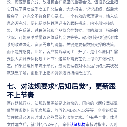
效、资源是否充分、改进机会在哪里的重要会议。但很多企业把
它开成了月度或季度工作总结会，念念报告，说说成绩，然后就
散会了。这完全不符合标准要求。一个有效的管理评审，输入信
息必须充分，要包括以往管理评审的跟踪措施、内外部审核结
果、客户反馈、过程绩效和产品符合性数据、预防和纠正措施的
状况、可能影响质量管理体系的变更等等。输出则必须包括对体
系的改进决定、资源需求的调整。关键是要有数据支撑的决策，
而不是凭感觉。比如，客户投诉率同比上升了，是什么原因？需
要投入资源去优化哪个环节？这些都需要在会上讨论并做出决
定。如果管理评审流于形式，最高管理者对体系运行的真实状况
就缺乏了解，更谈不上指挥资源进行持续改进了。
七、对法规要求“后知后觉”，更新跟
不上节奏
医疗器械行业，法规政策更新是比较快的，国内的《医疗器械监
督管理条例》及配套规章、欧盟的MDR/IVDR等等。企业的质量
管理体系必须及时融入这些最新的法规要求。但有些企业，体系
文件建立后，就“封存”起来了，除非
认证机构
审核时指出，否则