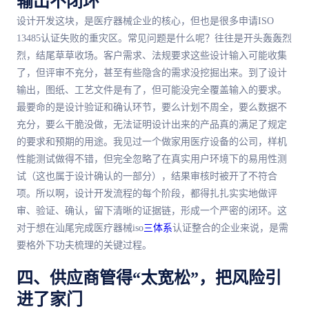
输出不闭环
设计开发这块，是医疗器械企业的核心，但也是很多申请ISO
13485认证失败的重灾区。常见问题是什么呢？往往是开头轰轰烈
烈，结尾草草收场。客户需求、法规要求这些设计输入可能收集
了，但评审不充分，甚至有些隐含的需求没挖掘出来。到了设计
输出，图纸、工艺文件是有了，但可能没完全覆盖输入的要求。
最要命的是设计验证和确认环节，要么计划不周全，要么数据不
充分，要么干脆没做，无法证明设计出来的产品真的满足了规定
的要求和预期的用途。我见过一个做家用医疗设备的公司，样机
性能测试做得不错，但完全忽略了在真实用户环境下的易用性测
试（这也属于设计确认的一部分），结果审核时被开了不符合
项。所以啊，设计开发流程的每个阶段，都得扎扎实实地做评
审、验证、确认，留下清晰的证据链，形成一个严密的闭环。这
对于想在汕尾完成医疗器械iso
三体系
认证整合的企业来说，是需
要格外下功夫梳理的关键过程。
四、供应商管得“太宽松”，把风险引
进了家门