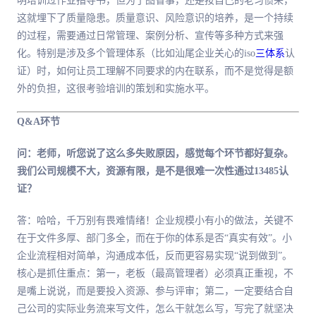
明培训过作业指导书，但为了图省事，还是按自己的老习惯来，
这就埋下了质量隐患。质量意识、风险意识的培养，是一个持续
的过程，需要通过日常管理、案例分析、宣传等多种方式来强
化。特别是涉及多个管理体系（比如汕尾企业关心的iso
三体系
认
证）时，如何让员工理解不同要求的内在联系，而不是觉得是额
外的负担，这很考验培训的策划和实施水平。
Q&A环节
问：老师，听您说了这么多失败原因，感觉每个环节都好复杂。
我们公司规模不大，资源有限，是不是很难一次性通过13485认
证？
答：哈哈，千万别有畏难情绪！企业规模小有小的做法，关键不
在于文件多厚、部门多全，而在于你的体系是否“真实有效”。小
企业流程相对简单，沟通成本低，反而更容易实现“说到做到”。
核心是抓住重点：第一，老板（最高管理者）必须真正重视，不
是嘴上说说，而是要投入资源、参与评审；第二，一定要结合自
己公司的实际业务流来写文件，怎么干就怎么写，写完了就坚决