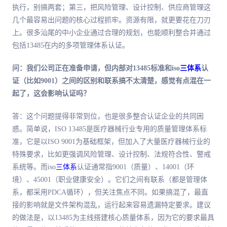
执行，别搞两套；第三，把风险管理、设计控制、供应商管理这
几个最容易出问题的核心过程抓牢。资源有限，就更要花在刀刃
上。很多汕尾的中小企业通过合理的规划，也能顺利整合并通过
包括13485在内的多项管理体系认证。
问：我们公司正在准备申请，但内部对13485标准和iso
三体系
认
证（比如9001）之间的区别和联系搞不太清楚，感觉有点混在一
起了，这会影响认证吗？
答：这个问题提得非常到位，也是很多整合认证企业的共同困
惑。简单说，ISO 13485是医疗器械行业专用的质量管理体系标
准，它是以ISO 9001为基础框架，但加入了大量医疗器械行业的
特殊要求，比如更强调风险管理、设计控制、法规符合性、警戒
系统等。而iso
三体系
认证通常指9001（质量）、14001（环
境）、45001（职业健康安全）。它们之间有联系（都是管理体
系，都采用PDCA循环），但关注焦点不同。如果搞混了，最直
接的影响就是文件架构混乱，运行起来容易遗漏特定要求。建议
的做法是，以13485为主线搭建核心质量体系，因为它的要求最具