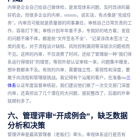
内审是企业自己给自己做体检，是发现体系问题、及时改进的最
好机会。但很多企业的内审，emmm，说实话，有点像是“完成任
务”。内审员可能就是质量部的同事兼任，审核自己日常负责的工
作，容易灯下黑；审核计划年年差不多，专挑好的地方看；发现
的问题不痛不痒，都是些“文件签名不全”、“记录涂改未签注”之
类的皮毛，对于流程设计缺陷、风险控制漏洞等深层次问题视而
不见。这样的内审，不仅浪费了时间，还给了管理层一种“我们体
系运行得很好”的错觉，等到外部认证审核一来，问题集中爆发，
想补救都来不及。有效的内审，需要独立性、客观性和深度，要
敢于向流程和管理层挑战。我记得有个汕尾的客户，在准备iso
三
体系
认证年度监督审核前，我们建议他们做了一次交叉部门深度
内审，还真挖出了几个潜在的大问题，提前整改了，后面的外审
就顺利多了。
六、管理评审“开成例会”，缺乏数据
分析和决策
管理评审是最高管理者（老板们）牵头，审视体系运行是否有