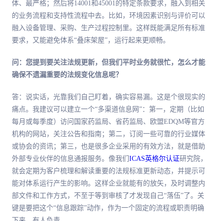
体、最严格；然后将14001和45001的特定条款要求，融入到相关
的业务流程和支持性流程中去。比如，环境因素识别与评价可以
融入设备管理、采购、生产过程控制里。这样既能满足所有标准
要求，又能避免体系“叠床架屋”，运行起来更顺畅。
问：您提到要关注法规更新，但我们平时业务就很忙，怎么才能
确保不遗漏重要的法规变化信息呢？
答：说实话，光靠我们自己盯着，确实容易漏。这是个很现实的
痛点。我建议可以建立一个“多渠道信息网”：第一，定期（比如
每月或每季度）访问国家药监局、省药监局、欧盟EDQM等官方
机构的网站，关注公告和指南；第二，订阅一些可靠的行业媒体
或协会的资讯；第三，也是很多企业采用的有效方法，就是借助
外部专业伙伴的信息通报服务。像我们
ICAS英格尔认证
研究院，
就会定期为客户梳理和解读重要的法规标准更新动态，并提示可
能对体系运行产生的影响。这样企业就能有的放矢，及时调整内
部文件和工作方式，不至于等到审核了才发现自己“落伍”了。关
键是要把这个“信息跟踪”动作，作为一个固定的流程或职责明确
下来，有人负责。