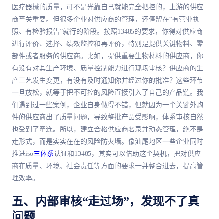
医疗器械的质量，可不是光靠自己就能完全把控的，上游的供应
商至关重要。但很多企业对供应商的管理，还停留在“有营业执
照、有检验报告”就行的阶段。按照13485的要求，你得对供应商
进行评价、选择、绩效监控和再评价，特别是提供关键物料、零
部件或者服务的供应商。比如，提供重要生物材料的供应商，你
有没有对其生产环境、质量控制能力进行现场审核？供应商的生
产工艺发生变更，有没有及时通知你并经过你的批准？这些环节
一旦放松，就等于把不可控的风险直接引入了自己的产品链。我
们遇到过一些案例，企业自身做得不错，但就因为一个关键外购
件的供应商出了质量问题，导致整批产品受影响，体系审核自然
也受到了牵连。所以，建立合格供应商名录并动态管理，绝不是
走形式，而是实实在在的风险防火墙。像汕尾地区一些企业同时
推进iso
三体系
认证和13485，其实可以借助这个契机，把对供应
商在质量、环境、社会责任等方面的要求一并整合进去，提高管
理效率。
五、内部审核“走过场”，发现不了真
问题