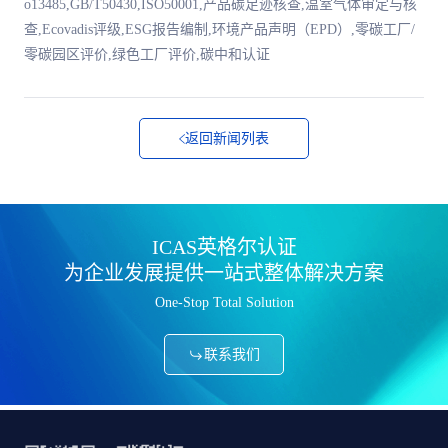
o13485,GB/T50430,ISO50001,产品碳足迹核查,温室气体审定与核
查,Ecovadis评级,ESG报告编制,环境产品声明（EPD）,零碳工厂/
零碳园区评价,绿色工厂评价,碳中和认证
返回新闻列表
ICAS英格尔认证
为企业发展提供一站式整体解决方案
One-Stop Total Solution
联系我们