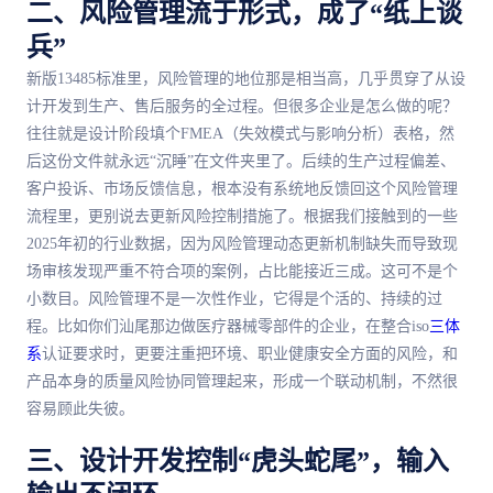
二、风险管理流于形式，成了“纸上谈
兵”
新版13485标准里，风险管理的地位那是相当高，几乎贯穿了从设
计开发到生产、售后服务的全过程。但很多企业是怎么做的呢？
往往就是设计阶段填个FMEA（失效模式与影响分析）表格，然
后这份文件就永远“沉睡”在文件夹里了。后续的生产过程偏差、
客户投诉、市场反馈信息，根本没有系统地反馈回这个风险管理
流程里，更别说去更新风险控制措施了。根据我们接触到的一些
2025年初的行业数据，因为风险管理动态更新机制缺失而导致现
场审核发现严重不符合项的案例，占比能接近三成。这可不是个
小数目。风险管理不是一次性作业，它得是个活的、持续的过
程。比如你们汕尾那边做医疗器械零部件的企业，在整合iso
三体
系
认证要求时，更要注重把环境、职业健康安全方面的风险，和
产品本身的质量风险协同管理起来，形成一个联动机制，不然很
容易顾此失彼。
三、设计开发控制“虎头蛇尾”，输入