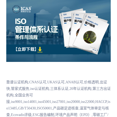
靠谱认证机构,CNAS认可,UKAS认可,ANAB认可,价格透明,出证
快,管家式服务,iso认证机构,三体系认证,20年认证机构,第三方出证
机构,全国业务可
接,iso9001,iso14001,iso45001,iso27001,iso20000,iso22000,HACCP,is
o13485,GB/T50430,ISO50001,产品碳足迹核查,温室气体审定与核
查,Ecovadis评级,ESG报告编制,环境产品声明（EPD）,零碳工厂/