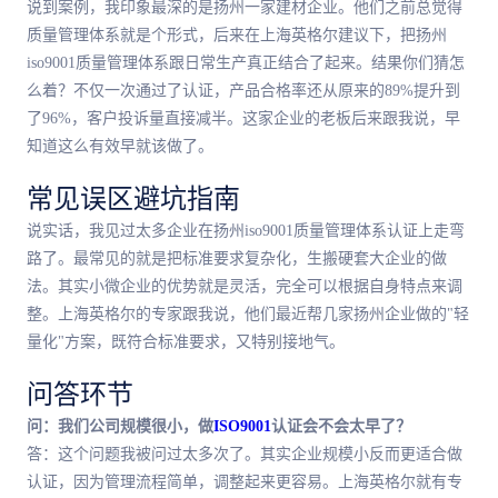
说到案例，我印象
最
深的是扬州一家建材企业。他们之前总觉得
质量管理体系就是个形式，后来在上海英格尔建议下，把扬州
iso9001质量管理体系跟日常生产真正结合了起来。结果你们猜怎
么着？不仅一次通过了认证，产品合格率还从原来的89%提升到
了96%，客户投诉量直接减半。这家企业的老板后来跟我说，早
知道这么有效早就该做了。
常见误区避坑指南
说实话，我见过太多企业在扬州iso9001质量管理体系认证上走弯
路了。
最
常见的就是把标准要求复杂化，生搬硬套大企业的做
法。其实小微企业的优势就是灵活，完全可以根据自身特点来调
整。上海英格尔的专家跟我说，他们
最
近帮几家扬州企业做的"轻
量化"方案，既符合标准要求，又特别接地气。
问答环节
问：我们公司规模很小，做
ISO9001
认证会不会太早了？
答：这个问题我被问过太多次了。其实企业规模小反而更适合做
认证，因为管理流程简单，调整起来更容易。上海英格尔就有专