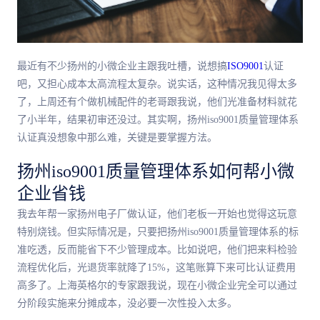
最
近有不少扬州的小微企业主跟我吐槽，说想搞
ISO9001
认证
吧，又担心成本太高流程太复杂。说实话，这种情况我见得太多
了，上周还有个做机械配件的老哥跟我说，他们光准备材料就花
了小半年，结果初审还没过。其实啊，扬州iso9001质量管理体系
认证真没想象中那么难，关键是要掌握方法。
扬州iso9001质量管理体系如何帮小微
企业省钱
我去年帮一家扬州电子厂做认证，他们老板一开始也觉得这玩意
特别烧钱。但实际情况是，只要把扬州iso9001质量管理体系的标
准吃透，反而能省下不少管理成本。比如说吧，他们把来料检验
流程优化后，光退货率就降了15%，这笔账算下来可比认证费用
高多了。上海英格尔的专家跟我说，现在小微企业完全可以通过
分阶段实施来分摊成本，没必要一次性投入太多。