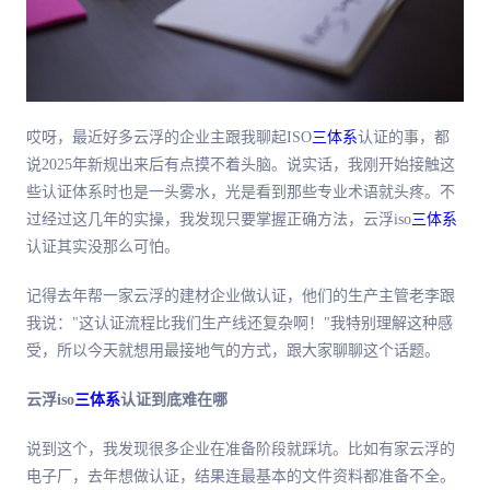
哎呀，
最
近好多云浮的企业主跟我聊起ISO
三体系
认证的事，都
说2025年新规出来后有点摸不着头脑。说实话，我刚开始接触这
些认证体系时也是一头雾水，光是看到那些专业术语就头疼。不
过经过这几年的实操，我发现只要掌握正确方法，云浮iso
三体系
认证其实没那么可怕。
记得去年帮一家云浮的建材企业做认证，他们的生产主管老李跟
我说："这认证流程比我们生产线还复杂啊！"我特别理解这种感
受，所以今天就想用
最
接地气的方式，跟大家聊聊这个话题。
云浮iso
三体系
认证到底难在哪
说到这个，我发现很多企业在准备阶段就踩坑。比如有家云浮的
电子厂，去年想做认证，结果连
最
基本的文件资料都准备不全。