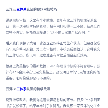
云浮iso
三体系
认证的现场审核技巧
说到现场审核，这里有个小故事。去年有家云浮的机械制造企
业，
第一
次审核时特别紧张，把车间打扫得一尘不染，结果反而
显得不真实。审核员直接说："这不像日常生产状态啊。"
后来我们调整了策略，建议企业保持正常生产状态，但要确保所
有记录完整可追溯。第二次审核时，审核员反而很认可这种真实
的工作状态。所以啊，过度准备有时候反而会起反效果。
根据上海英格尔的
最
新数据，2025年现场审核的不符合项中，预
计有42%会集中在记录完整性上。这说明日常的记录管理真的很
重要，临时抱佛脚是行不通的。
云浮iso
三体系
认证的持续改进
说到持续改进，我觉得这是
最
容易忽略的环节。很多企业拿到证
书后就松懈了，结果年审时手忙脚乱。我认识一家云浮的化工企