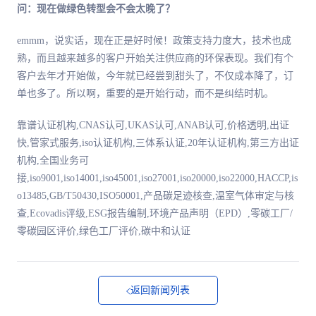
问：现在做绿色转型会不会太晚了？
emmm，说实话，现在正是好时候！政策支持力度大，技术也成
熟，而且越来越多的客户开始关注供应商的环保表现。我们有个
客户去年才开始做，今年就已经尝到甜头了，不仅成本降了，订
单也多了。所以啊，重要的是开始行动，而不是纠结时机。
靠谱认证机构,CNAS认可,UKAS认可,ANAB认可,价格透明,出证
快,管家式服务,iso认证机构,三体系认证,20年认证机构,第三方出证
机构,全国业务可
接,iso9001,iso14001,iso45001,iso27001,iso20000,iso22000,HACCP,is
o13485,GB/T50430,ISO50001,产品碳足迹核查,温室气体审定与核
查,Ecovadis评级,ESG报告编制,环境产品声明（EPD）,零碳工厂/
零碳园区评价,绿色工厂评价,碳中和认证
返回新闻列表