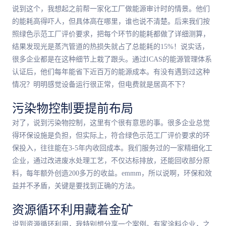
说到这个，我想起之前帮一家化工厂做能源审计时的情景。他们
的能耗高得吓人，但具体高在哪里，谁也说不清楚。后来我们按
照绿色示范工厂评价要求，把每个环节的能耗都做了详细测算，
结果发现光是蒸汽管道的热损失就占了总能耗的15%！说实话，
很多企业都是在这种细节上栽了跟头。通过ICAS的能源管理体系
认证后，他们每年能省下近百万的能源成本。有没有遇到过这种
情况？明明感觉设备运行很正常，但电费就是居高不下？
污染物控制要提前布局
对了，说到污染物控制，这里有个很有意思的事。很多企业总觉
得环保设施是负担，但实际上，符合绿色示范工厂评价要求的环
保投入，往往能在3-5年内收回成本。我们服务过的一家精细化工
企业，通过改进废水处理工艺，不仅达标排放，还能回收部分原
料，每年额外创造200多万的收益。emmm，所以说啊，环保和效
益并不矛盾，关键是要找到正确的方法。
资源循环利用藏着金矿
说到资源循环利用，我特别想分享一个案例。有家涂料企业，之