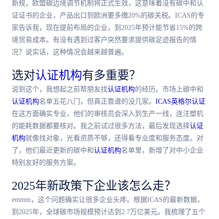
新规，欧盟碳边境调节机制将正式生效，这意味着没有碳中和认
证证书的企业，产品出口到欧洲要多缴20%的碳关税。ICAS的专
家告诉我，现在提前布局的企业，到2025年预计能节省15%的跨
境贸易成本。有没有遇到过客户突然要求提供碳足迹报告的情
况？说实话，这种情况会越来越普遍。
选对
认证机构
有多重要？
说到这个，我想起之前帮朋友找
认证机构
的经历。市场上碳中和
认证机构
名单五花八门，但真正靠谱的没几家。
ICAS英格尔认证
在这方面确实专业，他们的审核员会深入到生产一线，连注塑机
的能耗数据都要核对。我之前试过很多方法，最后发现选择
认证
机构
就像找对象，光看资质不够，还得看专业度和服务态度。对
了，他们最近更新的碳中和
认证机构
名单里，新增了对中小企业
特别友好的服务方案。
2025年新政策下企业该怎么走？
emmm，这个问题确实让很多企业头疼。根据ICAS的最新数据，
到2025年，全球碳市场规模预计达到2.7万亿美元。我梳理了五个