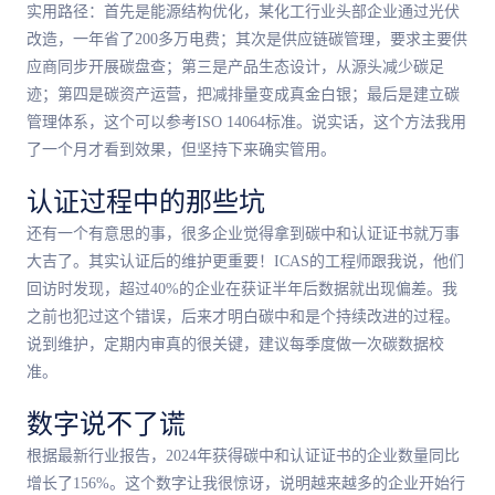
实用路径：首先是能源结构优化，某化工行业头部企业通过光伏
改造，一年省了200多万电费；其次是供应链碳管理，要求主要供
应商同步开展碳盘查；第三是产品生态设计，从源头减少碳足
迹；第四是碳资产运营，把减排量变成真金白银；最后是建立碳
管理体系，这个可以参考ISO 14064标准。说实话，这个方法我用
了一个月才看到效果，但坚持下来确实管用。
认证过程中的那些坑
还有一个有意思的事，很多企业觉得拿到碳中和认证证书就万事
大吉了。其实认证后的维护更重要！ICAS的工程师跟我说，他们
回访时发现，超过40%的企业在获证半年后数据就出现偏差。我
之前也犯过这个错误，后来才明白碳中和是个持续改进的过程。
说到维护，定期内审真的很关键，建议每季度做一次碳数据校
准。
数字说不了谎
根据最新行业报告，2024年获得碳中和认证证书的企业数量同比
增长了156%。这个数字让我很惊讶，说明越来越多的企业开始行