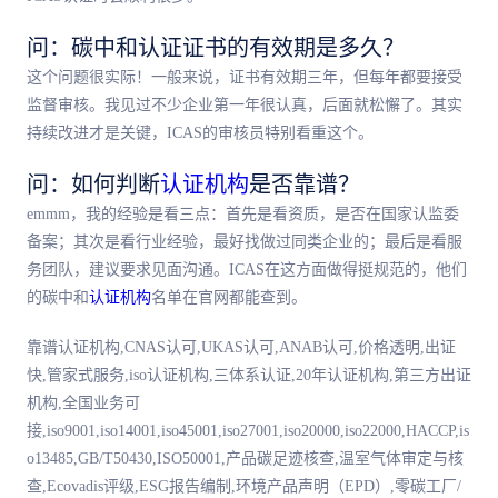
问：碳中和认证证书的有效期是多久？
这个问题很实际！一般来说，证书有效期三年，但每年都要接受
监督审核。我见过不少企业第一年很认真，后面就松懈了。其实
持续改进才是关键，ICAS的审核员特别看重这个。
问：如何判断
认证机构
是否靠谱？
emmm，我的经验是看三点：首先是看资质，是否在国家认监委
备案；其次是看行业经验，最好找做过同类企业的；最后是看服
务团队，建议要求见面沟通。ICAS在这方面做得挺规范的，他们
的碳中和
认证机构
名单在官网都能查到。
靠谱认证机构,CNAS认可,UKAS认可,ANAB认可,价格透明,出证
快,管家式服务,iso认证机构,三体系认证,20年认证机构,第三方出证
机构,全国业务可
接,iso9001,iso14001,iso45001,iso27001,iso20000,iso22000,HACCP,is
o13485,GB/T50430,ISO50001,产品碳足迹核查,温室气体审定与核
查,Ecovadis评级,ESG报告编制,环境产品声明（EPD）,零碳工厂/