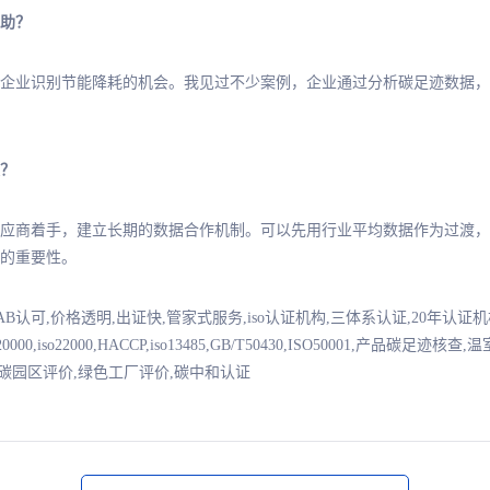
助？
企业识别节能降耗的机会。我见过不少案例，企业通过分析碳足迹数据，
？
应商着手，建立长期的数据合作机制。可以先用行业平均数据作为过渡，
的重要性。
NAB认可,价格透明,出证快,管家式服务,iso认证机构,三体系认证,20年认
7001,iso20000,iso22000,HACCP,iso13485,GB/T50430,ISO50001,产
零碳园区评价,绿色工厂评价,碳中和认证