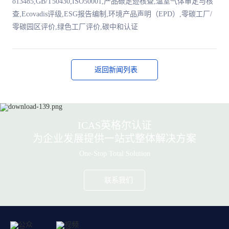
o13485,GB/T50430,ISO50001,产品碳足迹核查,温室气体审定与核
查,Ecovadis评级,ESG报告编制,环境产品声明（EPD）,零碳工厂/
零碳园区评价,绿色工厂评价,碳中和认证
返回新闻列表
ICAS英格尔认证
为企业发展提供一站式整体解决方案
One-Stop Total Solution
联系我们