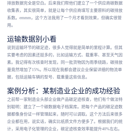
排放数据完全是空白。后来我们帮他们建立了一个供应商碳数据
收集表，其实很简单，就是让每个供应商填写主要原料的碳排放
系数。emmm，这个方法我用了一个月才看到效果，但确实很管
用。
运输数据别小看
说到运输环节的碳足迹，很多人觉得就是简单的里程计算。但其
实要考虑的因素还挺多的，比如运输方式、载重率、甚至天气因
素。我记得有次核查时发现，同一批货物因为雨季绕路，碳排放
量竟然增加了15%。所以现在我都会建议企业保留详细的物流单
据，包括运输车辆的型号、载重量这些信息。
案例分析：某制造业企业的成功经验
之前帮一家制造业头部企业做产品碳足迹核查，他们有个做法特
别聪明：建立了一个碳数据电子档案库。把每个产品的碳足迹数
据都像身份证一样管理起来，随时可以调取。这个方法后来很多
企业都在用，说实话，确实比纸质文件方便多了。根据我们的统
计，采用电子化管理的企业，碳足迹核查效率能提升40%左右。