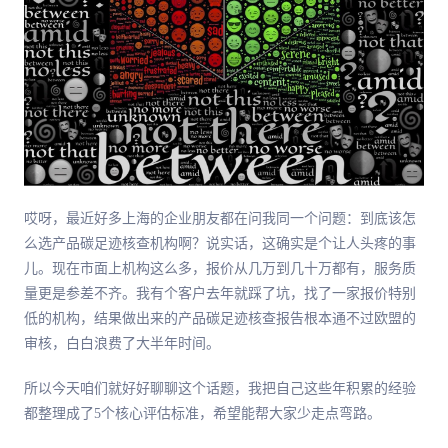
哎呀，最近好多上海的企业朋友都在问我同一个问题：到底该怎
么选产品碳足迹核查机构啊？说实话，这确实是个让人头疼的事
儿。现在市面上机构这么多，报价从几万到几十万都有，服务质
量更是参差不齐。我有个客户去年就踩了坑，找了一家报价特别
低的机构，结果做出来的产品碳足迹核查报告根本通不过欧盟的
审核，白白浪费了大半年时间。
所以今天咱们就好好聊聊这个话题，我把自己这些年积累的经验
都整理成了5个核心评估标准，希望能帮大家少走点弯路。