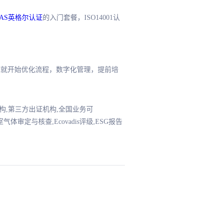
CAS英格尔认证
的入门套餐，ISO14001认
好现在就开始优化流程，数字化管理，提前培
证机构,第三方出证机构,全国业务可
品碳足迹核查,温室气体审定与核查,Ecovadis评级,ESG报告