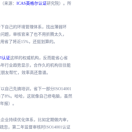
右（来源：
ICAS英格尔认证
研究院）。所
理一下自己的环境管理体系，找出薄弱环
这些问题，审核官来了也不用折腾太久，
证费用省了将近15%，还挺划算的。
尔认证
这样的权威机构，反而能省心省
25年行业趋势显示，合作久的机构往往能
找老朋友帮忙，效率高还靠谱。
自己先搞培训，省下一部分ISO14001
降了8%。哈哈，这就像自己修电脑，虽然
年报）。
如果企业持续优化体系，比如定期做内审，
忽，第二年监督审核时ISO14001认证