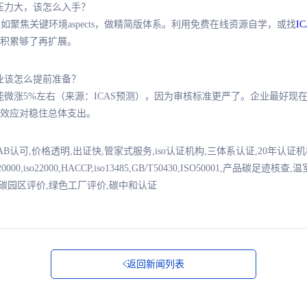
费用压力大，该怎么入手？
比如聚焦关键环境aspects，做精简版体系。利用免费在线资源自学，或找
I
积累够了再扩展。
？企业该怎么提前准备？
费用可能微涨5%左右（来源：ICAS预测），因为审核标准更严了。企业最
效应对稳住总体支出。
NAB认可,价格透明,出证快,管家式服务,iso认证机构,三体系认证,20年认
7001,iso20000,iso22000,HACCP,iso13485,GB/T50430,ISO50001,产
零碳园区评价,绿色工厂评价,碳中和认证
返回新闻列表