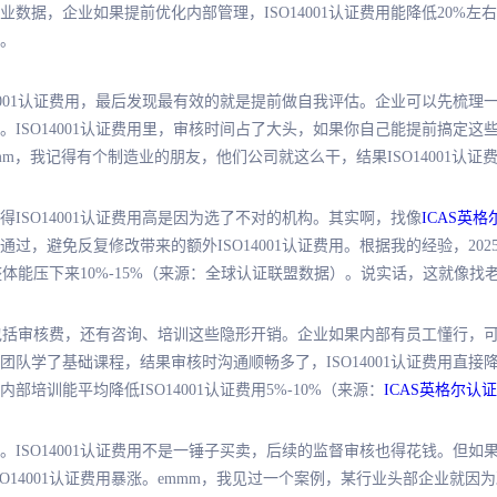
业数据，企业如果提前优化内部管理，ISO14001认证费用能降低20%左
。
4001认证费用，最后发现最有效的就是提前做自我评估。企业可以先梳
ISO14001认证费用里，审核时间占了大头，如果你自己能提前搞定
emmm，我记得有个制造业的朋友，他们公司就这么干，结果ISO14001认
ISO14001认证费用高是因为选了不对的机构。其实啊，找像
ICAS英格
过，避免反复修改带来的额外ISO14001认证费用。根据我的经验，20
费用整体能压下来10%-15%（来源：全球认证联盟数据）。说实话，这就像
光包括审核费，还有咨询、培训这些隐形开销。企业如果内部有员工懂行，可以
队学了基础课程，结果审核时沟通顺畅多了，ISO14001认证费用直接
部培训能平均降低ISO14001认证费用5%-10%（来源：
ICAS英格尔认证
ISO14001认证费用不是一锤子买卖，后续的监督审核也得花钱。但
14001认证费用暴涨。emmm，我见过一个案例，某行业头部企业就因为疏