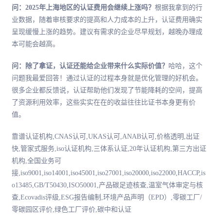
问：2025年上海地区的认证费用会继续上涨吗？
根据我拿到的行
业数据，随着审核要求的提高和人力成本的上升，认证费用确实
呈现缓慢上涨的趋势。建议有需求的企业尽早规划，越晚办理成
本可能会越高。
问：除了拿证，认证还能给企业带来什么实际价值？
哈哈，这个
问题我最爱回答！通过认证的过程本身就是优化管理的好机会。
很多企业都反馈说，认证帮助他们发现了节能降耗的空间，提高
了资源利用效率，这些实实在在的收益往往比证书本身更有价
值。
靠谱认证机构,CNAS认可,UKAS认可,ANAB认可,价格透明,出证
快,管家式服务,iso认证机构,三体系认证,20年认证机构,第三方出证
机构,全国业务可
接,iso9001,iso14001,iso45001,iso27001,iso20000,iso22000,HACCP,is
o13485,GB/T50430,ISO50001,产品碳足迹核查,温室气体审定与核
查,Ecovadis评级,ESG报告编制,环境产品声明（EPD）,零碳工厂/
零碳园区评价,绿色工厂评价,碳中和认证