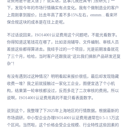
证费用是不是又涨了？说实话，这事儿我还真专门去研究了一
下，发现今年的市场行情确实有点变化。我有个做制造业的客户
上周刚拿到报价，比去年高了差不多15%左右，emmm…看来环
保合规这块的成本是在往上走呢。
不过话说回来，ISO14001认证费用这个问题吧，不能光看数字。
你得知道这笔钱花在哪了，比如咨询辅导、文件编制、审核人员
差旅这些都得算进去。我经手过的一个项目，光是前期准备就花
了三个月，哈哈，当时客户还跟我说“这比我们搞新产品研发还复
杂”！
有没有遇到过这种情况？明明看起来报价很低，最后却发现隐藏
收费一堆？我之前就接触过一家化工企业，图便宜选了个小机
构，结果第一轮审核都没过，反而多花了二次审核的费用。所以
说啊，ISO14001认证费用真的不能只看表面数字。
说到这个，我整理了下2025年上海地区的行情数据。根据最新的
市场调研，中小型企业办理ISO14001认证费用通常在0.5-1.5万这
个区间。当然啦，这个价格会受企业规模、行业特性这些因素的