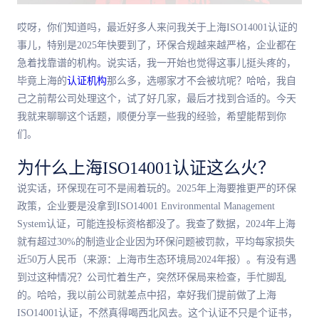
哎呀，你们知道吗，最近好多人来问我关于上海ISO14001认证的
事儿，特别是2025年快要到了，环保合规越来越严格，企业都在
急着找靠谱的机构。说实话，我一开始也觉得这事儿挺头疼的，
毕竟上海的
认证机构
那么多，选哪家才不会被坑呢？哈哈，我自
己之前帮公司处理这个，试了好几家，最后才找到合适的。今天
我就来聊聊这个话题，顺便分享一些我的经验，希望能帮到你
们。
为什么上海ISO14001认证这么火？
说实话，环保现在可不是闹着玩的。2025年上海要推更严的环保
政策，企业要是没拿到ISO14001 Environmental Management
System认证，可能连投标资格都没了。我查了数据，2024年上海
就有超过30%的制造业企业因为环保问题被罚款，平均每家损失
近50万人民币（来源：上海市生态环境局2024年报）。有没有遇
到过这种情况？公司忙着生产，突然环保局来检查，手忙脚乱
的。哈哈，我以前公司就差点中招，幸好我们提前做了上海
ISO14001认证，不然真得喝西北风去。这个认证不只是个证书，