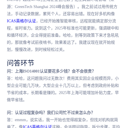
源：GreenTech Shanghai 2024峰会报告）。我之前试过用传统方
法，手动记录数据，累死个人，还容易出错。现在好多机构像
ICAS英格尔认证
，已经开始推智能审核，远程就能搞定部分流
程，省时省力。说到这个，2025年标准也可能更新，强调碳中和
和循环经济，企业得提前准备。哈哈，别等到政策下来才急吼吼
的，那就像考试前夜啃书，效果差远了。我建议现在就开始规
划，慢慢改进，到时候轻松过关。
问答环节
问：上海ISO14001认证要花多少钱？会不会很贵？
答：哈哈，这问题我问过无数次！费用其实因企业规模而异，小
型企业可能几万块，大型企业十几万以上，但考虑到政府补贴和
节省的成本，长期看是赚的。2025年上海可能增加补贴力度，早
做早省钱。
问：认证过程复杂吗？我们公司忙不过来怎么办？
答：emmm，说实话，我一开始也觉得超复杂，但找对机构就简
单了。像
ICAS英格尔认证
这种，会派顾问指导，拆分步骤，平均