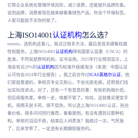
它帮企业系统化管理环境风险，减少浪费，还能提升品牌形象。
说到品牌，消费者现在越来越看重绿色产品，你没个环保标签，
人家可能就不买你的账了。
上海ISO14001
认证机构
怎么选？
emmm，选机构这事儿，我试过很多方法，最后发现关键看权威
性和服务。上海ISO14001
认证机构
得有国家认监委（CNCA）的
批准，不然就是野鸡机构，证书没用。2025年行业预测显示，上
海会有近20%的
认证机构
因为标准升级被淘汰（来源：中国认证
认可协会2024年行业报告）。我之前合作过
ICAS英格尔认证
，他
们家挺靠谱的，审核员专业又耐心，不会光挑毛病，还帮我们找
出实际改进点。对了，还有一个有意思的事：有些机构报价低，
但后续服务差，审核一走，啥都不管了。哈哈，这就像买便宜手
机，用两天就卡死，得不偿失。所以选上海ISO14001认证，别光
看价格，得多问问同行推荐，看看案例。有没有遇到过那种机
构，审核时滔滔不绝，结束后人间蒸发？我碰过一次，气死我
了，后来学乖了，一定选有长期跟踪服务的。