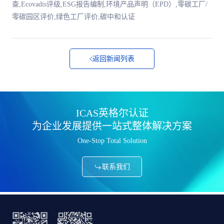
查,Ecovadis评级,ESG报告编制,环境产品声明（EPD）,零碳工厂/
零碳园区评价,绿色工厂评价,碳中和认证
返回新闻列表
ICAS英格尔认证
为企业发展提供一站式整体解决方案
One-Stop Total Solution
联系我们