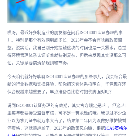
哎呀，最近好多制造业的朋友都在问我ISO14001认证办理的事
儿，特别是那个有效期到底多长，2025年会不会有啥新政策调
整。说实话，我自己刚开始接触这块的时候也是一头雾水，总觉
得环境管理体系认证听着就特别复杂，但后来发现其实没那么可
怕，关键是要搞清楚规则和节奏。
今天咱们就好好聊聊ISO14001认证办理的那些事儿，我会结合最
新的行业数据和实操经验，帮你把这套体系捋明白，毕竟现在环
保合规越来越重要了，早点准备总比临时抱佛脚强对吧？
说到ISO14001认证办理的有效期，其实官方规定是3年，但这3年
里每年都要接受监督审核，可不是一劳永逸的哦。我见过不少企
业以为拿到证书就万事大吉了，结果第二年因为没做好维护被暂
停资格，这就很尴尬了。2025年的政策风向嘛，根据
ICAS英格尔
认证
研究院的数据，可能会更强调碳排放和数字化管理，建议提