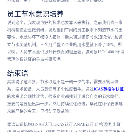
方法我们用了一个季度就看到回报了，比预期还要快。
员工节水意识培养
说到这个，我发现再好的技术也要靠人来执行。之前我们去一家
机械制造企业做调研，发现他们车间的员工根本不知道节水的重
要性，水龙头坏了都没人报修。后来通过组织节水知识培训和设
立节水奖励机制，三个月后整个企业的用水量就下降了18%。所
以啊，人员节水意识提升计划真的很重要，这可是ISO 14001环境
管理体系认证的重点考察项呢。
结束语
其实说了这么多，节水改造不是一朝一夕的事，需要从管理体
系、技术设备、人员意识等多个维度着手。通过
ICAS英格尔认证
的水资源合规性评估，很多企业都找到了适合自身的节水路径。
重要的是要迈出第一步，然后持续优化改进。毕竟在环保要求越
来越严格的今天，早行动早受益嘛！
靠谱认证机构,CNAS认可,UKAS认可,ANAB认可,价格透明,出证
快,管家式服务,iso认证机构,三体系认证,20年认证机构,第三方出证