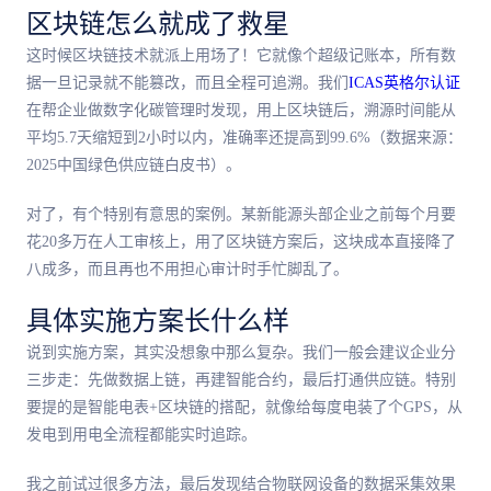
区块链怎么就成了救星
这时候区块链技术就派上用场了！它就像个超级记账本，所有数
据一旦记录就不能篡改，而且全程可追溯。我们
ICAS英格尔认证
在帮企业做数字化碳管理时发现，用上区块链后，溯源时间能从
平均5.7天缩短到2小时以内，准确率还提高到99.6%（数据来源：
2025中国绿色供应链白皮书）。
对了，有个特别有意思的案例。某新能源头部企业之前每个月要
花20多万在人工审核上，用了区块链方案后，这块成本直接降了
八成多，而且再也不用担心审计时手忙脚乱了。
具体实施方案长什么样
说到实施方案，其实没想象中那么复杂。我们一般会建议企业分
三步走：先做数据上链，再建智能合约，最后打通供应链。特别
要提的是智能电表+区块链的搭配，就像给每度电装了个GPS，从
发电到用电全流程都能实时追踪。
我之前试过很多方法，最后发现结合物联网设备的数据采集效果