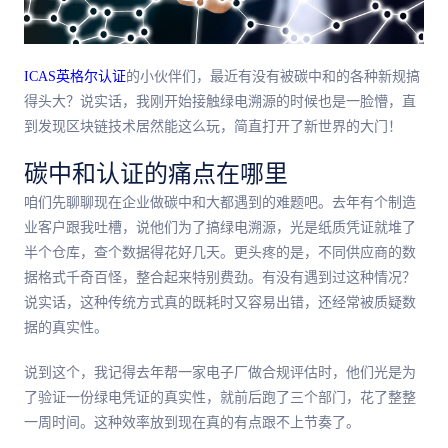
ICAS英格尔认证
的小伙伴们，最近有没有被碳中和的各种新规搞
得头大？说实话，我刚开始接触绿电溯源的时候也是一脸懵，直
到发现区块链技术居然能这么玩，简直打开了新世界的大门！
碳中和认证的痛点在哪里
咱们先聊聊现在企业做碳中和大都遇到的难题吧。去年有个制造
业客户跟我吐槽，说他们为了搞绿电溯源，光是纸质凭证就堆了
半个仓库，查个数据得花好几天。更头疼的是，不同供应商的数
据格式千奇百怪，整合起来特别费劲。有没有遇到过这种情况？
说实话，这种传统方式真的既耗时又容易出错，还经常被质疑数
据的真实性。
说到这个，我记得去年帮一家电子厂做合规评估时，他们光是为
了验证一份绿电凭证的真实性，就前后跑了三个部门，花了整整
一周时间。这种效率放到现在真的有点跟不上节奏了。