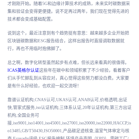
才刚刚开始。随着5G和边缘计算技术的成熟，未来实时碳数据采
集和验证会变得更便捷。说不定再过两年，我们现在觉得先进的
技术都会变成基础配置。
说到这个，最近注意到有个趋势挺有意思：越来越多企业开始把
区块链碳数据和ESG报告结合，这样出报告时直接调取数据就
行，再也不用临时抱佛脚了。
总之啊，数字化转型虽然起步有点难，但长远来看真的很值得。
ICAS英格尔认证
这些年在碳中和领域积累了不少经验，看着客户
们从手忙脚乱到从容应对，真心觉得这些努力都没白费。大家要
是有什么好经验，也欢迎一起交流呀！
靠谱认证机构,CNAS认可,UKAS认可,ANAB认可,价格透明,出证
快,管家式服务,iso认证机构,三体系认证,20年认证机构,第三方出证
机构,全国业务可
接,iso9001,iso14001,iso45001,iso27001,iso20000,iso22000,HACCP,is
o13485,GB/T50430,ISO50001,产品碳足迹核查,温室气体审定与核
查,Ecovadis评级,ESG报告编制,环境产品声明（EPD）,零碳工厂/