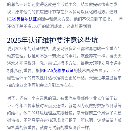
的总监一开始还觉得这就是个形式主义。结果做完碳盘查才发
现，原来他们的供应链环节存在那么多可以优化的地方。通过
ICAS英格尔认证
的碳中和解决方案，他们不仅拿到了证书，一年
还省了差不多200万的能源成本，这谁想得到啊！
2025年认证维护要注意这些坑
说到2025年的认证维护，我发现很多企业都容易忽略一个重点：
动态管理。认证可不是一劳永逸的事儿，就像养花一样，得天天
浇水才能活得好。我之前试过很多方法，最后发现建立月度评审
机制特别重要。根据
ICAS英格尔认证
的技术白皮书显示，2025年
碳管理体系的有效性评估标准将会更加严格，未通过年度监督审
核的企业比例可能会上升到35%左右。
对了，还有一个有意思的事。有家汽车零部件企业去年做了认
证，今年监督审核时差点没通过，就是因为没做好数据监测系统
的维护。他们的环境经理后来跟我说，幸亏提前三个月做了次模
拟审核，不然真要在审核现场出洋相了。所以啊，定期做做内部
审核真的很重要，就像考试前的模拟测验一样。