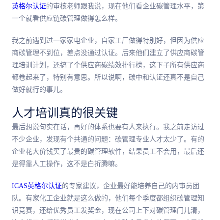
英格尔认证
的审核老师跟我说，现在他们看企业碳管理水平，第
一个就看供应链碳管理做得怎么样。
我之前遇到过一家家电企业，自家工厂做得特别好，但因为供应
商碳管理不到位，差点没通过认证。后来他们建立了供应商碳管
理培训计划，还搞了个供应商碳绩效排行榜，这下子所有供应商
都卷起来了，特别有意思。所以说啊，碳中和认证还真不是自己
做好就行的事儿。
人才培训真的很关键
最后想说句实在话，再好的体系也要有人来执行。我之前走访过
不少企业，发现有个共通的问题：碳管理专业人才太少了。有的
企业花大价钱买了最贵的碳管理软件，结果员工不会用，最后还
是得靠人工操作，这不是白折腾嘛。
ICAS英格尔认证
的专家建议，企业最好能培养自己的内审员团
队。有家化工企业就是这么做的，他们每个季度都组织碳管理知
识竞赛，还给优秀员工发奖金，现在公司上下对碳管理门儿清，