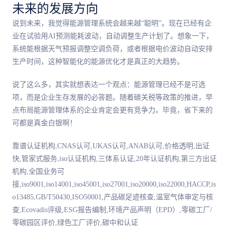
未来的发展方向
说到未来，我觉得能源管理系统会越来越“聪明”。现在已经有企
业在试验用AI预测能耗波动，自动调整生产计划了。想象一下，
系统能根据天气预报调整空调负荷，或者根据电价波动自动安排
生产时间，这种智能化的能源优化才是真正的大趋势。
说了这么多，其实就想表达一个观点：能源管理已经不是可选
项，而是企业生存发展的必答题。随着碳关税等政策的推进，早
点布局能源管理体系的企业肯定会更有竞争力。毕竟，省下来的
可都是真金白银啊！
靠谱认证机构,CNAS认可,UKAS认可,ANAB认可,价格透明,出证
快,管家式服务,iso认证机构,三体系认证,20年认证机构,第三方出证
机构,全国业务可
接,iso9001,iso14001,iso45001,iso27001,iso20000,iso22000,HACCP,is
o13485,GB/T50430,ISO50001,产品碳足迹核查,温室气体审定与核
查,Ecovadis评级,ESG报告编制,环境产品声明（EPD）,零碳工厂/
零碳园区评价,绿色工厂评价,碳中和认证