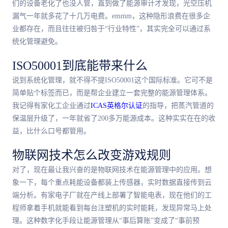
们的设备老化了也没人管，直到做了能源审计才发现，光空压机
漏气一年就多花了十几万电费。emmm，这种隐形浪费在很多企
业都存在，而且往往被归咎于“行业特性”，其实完全可以通过系
统化管理避免。
ISO50001到底能带来什么
说到系统化管理，就不得不提ISO50001这个国际标准。它可不是
简单贴个标签而已，而是帮企业建立一套完整的能源管理体系。
我记得有家化工企业通过
ICAS英格尔认证
的指导，把蒸汽管道的
保温层升级了，一年就省了200多万能源成本。这种实实在在的收
益，比什么口号都管用。
物联网技术怎么改变游戏规则
对了，现在最让我兴奋的是物联网技术在能源管理中的应用。想
象一下，每个重点耗能设备都装上传感器，实时数据直接传到云
端分析。有家电子厂就在产线上部署了智能电表，现在他们的工
程师拿着手机就能看到每台注塑机的实时能耗，发现异常马上处
理。这种数字化手段让能源管理从“事后算账”变成了“事前预